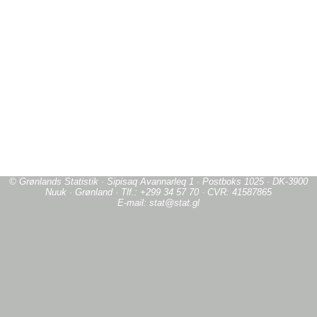
© Grønlands Statistik · Sipisaq Avannarleq 1 · Postboks 1025 · DK-3900
Nuuk · Grønland · Tlf.: +299 34 57 70 · CVR: 41587865
E-mail: stat@stat.gl