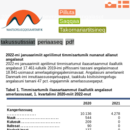
Pilluta
2022-mi apriilimi timmisartumik angalasut
Saqqaa
Takornariartitsineq
takussutissiat
periaaseq
pdf