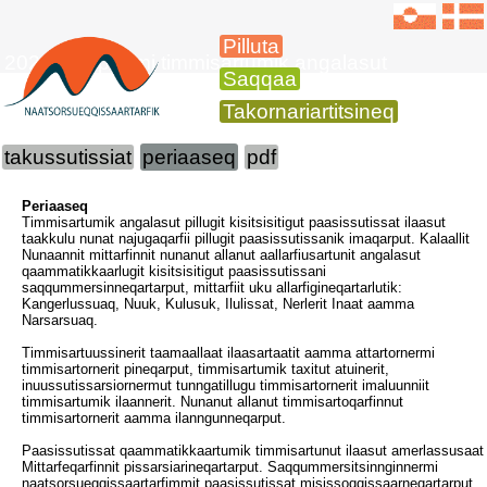
Pilluta
2022-mi apriilimi timmisartumik angalasut
Saqqaa
Takornariartitsineq
takussutissiat
periaaseq
pdf