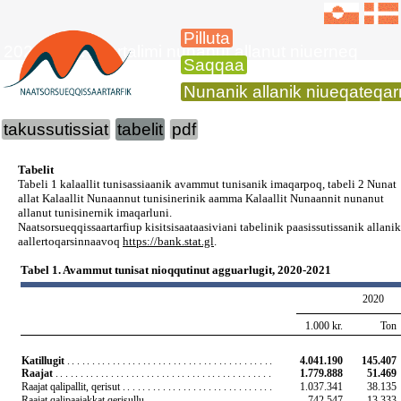
Pilluta
2021-mi 3. kvartalimi nunanut allanut niuerneq
Saqqaa
Nunanik allanik niueqateqa
takussutissiat
tabelit
pdf