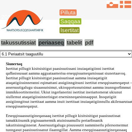
Pilluta
2016-imi isertitat
Saqqaa
Isertitat
takussutissiat
periaaseq
tabelit
pdf