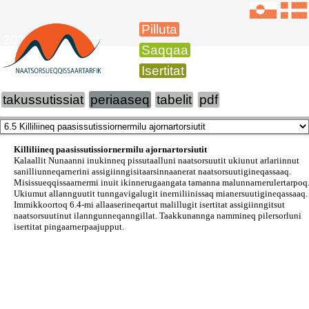
Pilluta
2016-imi isertitat
Saqqaa
Isertitat
takussutissiat
periaaseq
tabelit
pdf