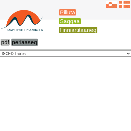
Pilluta
Saqqaa
Ilinniartitaaneq
pdf
periaaseq