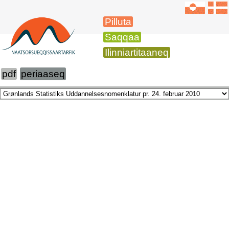
Pilluta
Saqqaa
Ilinniartitaaneq
pdf
periaaseq