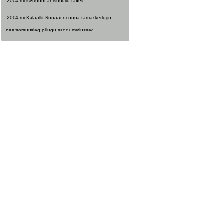
2004-mi isertunut anisunullu tabeli
2004-mi Kalaallit Nunaanni nuna tamakkerlugu
naatsorsuusiaq pillugu saqqummiussaq