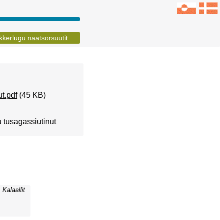
kerlugu naatsorsuutit
t.pdf
(45 KB)
u tusagassiutinut
Kalaallit