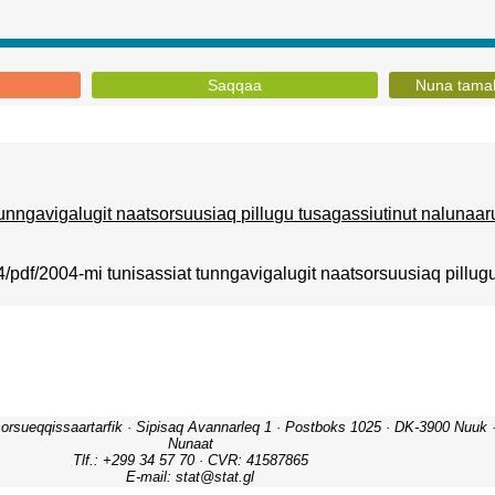
Saqqaa
Nuna tamak
unngavigalugit naatsorsuusiaq pillugu tusagassiutinut nalunaaru
04/pdf/2004-mi tunisassiat tunngavigalugit naatsorsuusiaq pillug
orsueqqissaartarfik · Sipisaq Avannarleq 1 · Postboks 1025 · DK-3900 Nuuk · 
Nunaat
Tlf.: +299 34 57 70 · CVR: 41587865
E-mail: stat@stat.gl