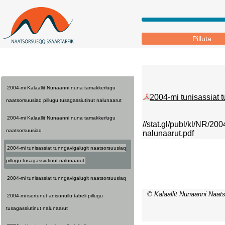
Pilluta
2004-mi Kalaallit Nunaanni nuna tamakkerlugu
2004-mi tunisassiat t
naatsorsuusiaq pillugu tusagassiutinut nalunaarut
2004-mi Kalaallit Nunaanni nuna tamakkerlugu
//stat.gl/publ/kl/NR/20
naatsorsuusiaq
nalunaarut.pdf
2004-mi tunisassiat tunngavigalugit naatsorsuusiaq
pillugu tusagassiutinut nalunaarut
2004-mi tunisassiat tunngavigalugit naatsorsuusiaq
© Kalaallit Nunaanni Naats
2004-mi isertunut anisunullu tabeli pillugu
tusagassiutinut nalunaarut