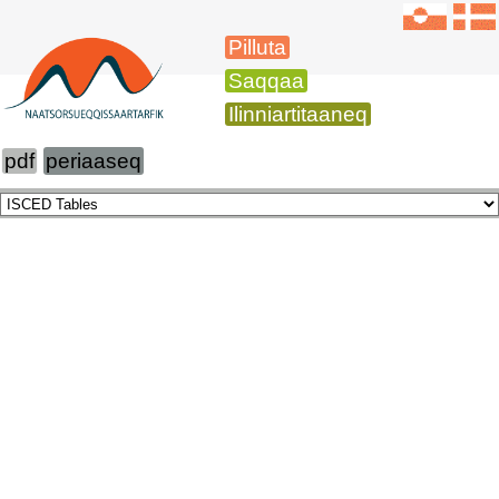
Pilluta
Saqqaa
Ilinniartitaaneq
pdf
periaaseq