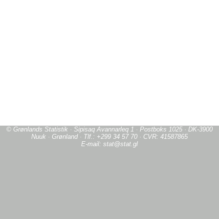
© Grønlands Statistik · Sipisaq Avannarleq 1 · Postboks 1025 · DK-3900
Nuuk · Grønland · Tlf.: +299 34 57 70 · CVR: 41587865
E-mail: stat@stat.gl