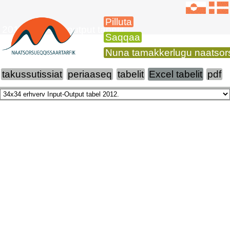
Pilluta
2018-imi input-output tabelit
Saqqaa
Nuna tamakkerlugu naatsors
takussutissiat
periaaseq
tabelit
Excel tabelit
pdf