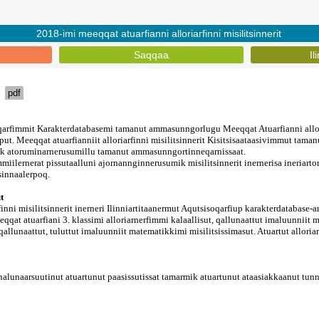
2018-imi meeqqat atuarfianni alloriarfinni misilitsinnerit
Saqqaa
Il
pdf