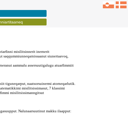
inniartitaaneq