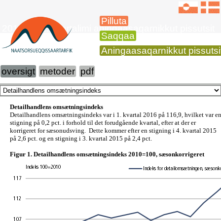
Pilluta
2016-imi 1. kvartalimi aningaasaqarnikkut pissutsit
Saqqaa
Aningaasaqarnikkut pissutsi
oversigt
metoder
pdf