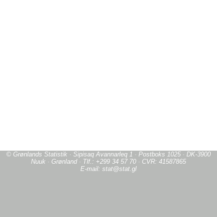
© Grønlands Statistik · Sipisaq Avannarleq 1 · Postboks 1025 · DK-3900
Nuuk · Grønland · Tlf.: +299 34 57 70 · CVR: 41587865
E-mail: stat@stat.gl