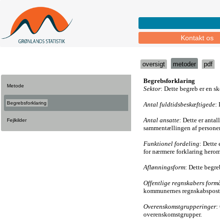
Kontakt os
oversigt
metoder
pdf
Metode
Begrebsforklaring
Fejlkilder