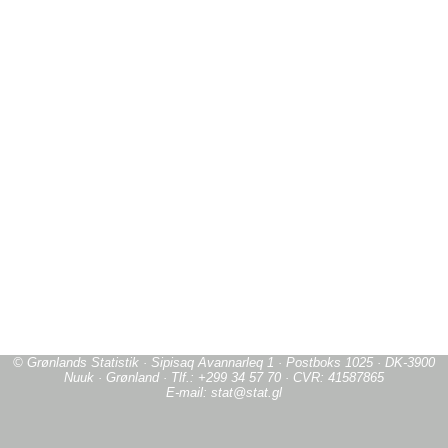
© Grønlands Statistik · Sipisaq Avannarleq 1 · Postboks 1025 · DK-3900
Nuuk · Grønland · Tlf.: +299 34 57 70 · CVR: 41587865
E-mail: stat@stat.gl