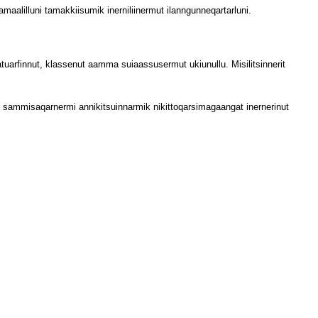
aamaalilluni tamakkiisumik inerniliinermut ilanngunneqartarluni.
 atuarfinnut, klassenut aamma suiaassusermut ukiunullu. Misilitsinnerit
tunik sammisaqarnermi annikitsuinnarmik nikittoqarsimagaangat inernerinut