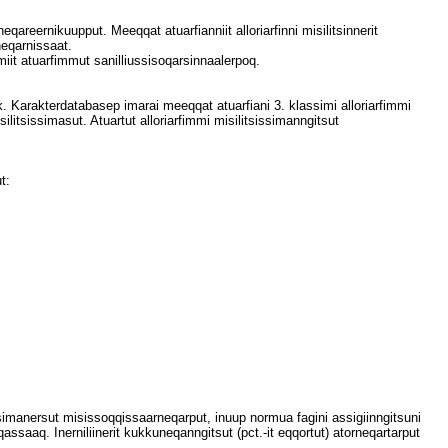
reernikuupput. Meeqqat atuarfianniit alloriarfinni misilitsinnerit
eqarnissaat.
miit atuarfimmut sanilliussisoqarsinnaalerpoq.
tik. Karakterdatabasep imarai meeqqat atuarfiani 3. klassimi alloriarfimmi
silitsissimasut. Atuartut alloriarfimmi misilitsissimanngitsut
t:
rsimanersut misissoqqissaarneqarput, inuup normua fagini assigiinngitsuni
assaaq. Inerniliinerit kukkuneqanngitsut (pct.-it eqqortut) atorneqartarput