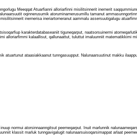
lugu Meeqqat Atuarfianni alloriarfinni misilitsinnerit inernerit saqqummiunneqa
lunaarsuutit oqinnerusumik atoruminarnerusumillu tamanut ammasunngortinn
misilitsinnerit inernerisa ineriartorneranut aammalu assersuutigalugu atuarfim
t Aqutsisoqarfiup karakterdatabaseaniit tiguneqarput, naatsorsuinermi atorneqarlu
mi alloriarfimmi kalaallisut, qallunaattut, tuluttut imaluunniit matematikkimi mi
marmik atuartunut ataasiakkaanut tunngasuupput. Nalunaarsuutinut makku ilaappu
mat inuup normui atorsinnaanngitsut peerneqarput. Inuit marlunnik nalunaarneqa
luunniit klassit marluk tunngavigalugit nalunaarsuisoqarsimappat arlaat peerneq