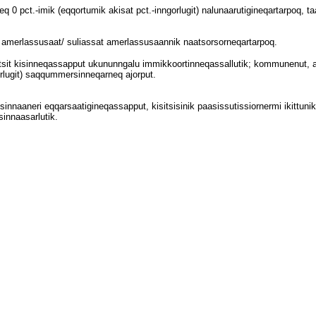
seq 0 pct.-imik (eqqortumik akisat pct.-inngorlugit) nalunaarutigineqartarpoq, t
tit amerlassusaat/ suliassat amerlassusaannik naatsorsorneqartarpoq.
aqqissutsit kisinneqassapput ukununngalu immikkoortinneqassallutik; kommunenut,
orlugit) saqqummersinneqarneq ajorput.
ittuusinnaaneri eqqarsaatigineqassapput, kisitsisinik paasissutissiornermi ikit
sinnaasarlutik
.