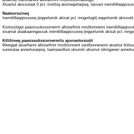
Atuartut akissutaat 0 pct.-imiittoq atorneqartarpoq, tassani inerniliillaqqissu
Naatsorsuineq
Inerniliillaqqissuseq (eqqortumik akisat pct.-inngorlugit) eqqortumik akissu
Kisitsisitigut paasissutissiornermi alloriarfinni misilitsinnerni inerniliill
sisamat ataakaanngassuk inerniliillaqqissuseq (eqqortumik akisat pct.-inng
Killiliineq paasissutissiornermilu ajornartorsiutit
Meeqqat atuarfianni alloriarfinni misilitsinnerit sanilliunneranni atuartut ik
sunniutaa annertusarpoq, taamaasilluni ukiumiit ukiumut nikinganeri annertu