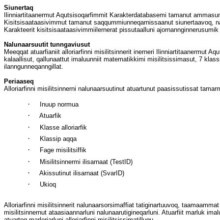
Siunertaq
Ilinniartitaanermut Aqutsisoqarfimmit Karakterdatabasemi tamanut ammasunngor
Kisitsisaataasivimmut tamanut saqqummiunneqarnissaanut siunertaavoq, na
Karakteerit kisitsisaataasivimmiilernerat pissutaalluni ajornannginnerusumik 
Nalunaarsuutit tunngaviusut
Meeqqat atuarfianiit alloriarfinni misilitsinnerit inerneri Ilinniartitaanermu
kalaallisut, qallunaattut imaluunniit matematikkimi misilitsissimasut, 7 klassi
ilanngunneqanngillat.
Periaaseq
Alloriarfinni misilitsinnerni nalunaarsuutinut atuartunut paasissutissat ta
·
Inuup normua
·
Atuarfik
·
Klasse alloriarfik
·
Klassip aqqa
·
Fage misilitsiffik
·
Misilitsinnermi ilisarnaat (TestID)
·
Akissutinut ilisarnaat (SvarID)
·
Ukioq
Alloriarfinni misilitsinnerit nalunaarsorsimaffiat tatiginartuuvoq, taamaam
misilitsinnernut ataasiaannarluni nalunaarutigineqarluni. Atuarfiit marluk ima
atuartoq marloriarluni alloriarfinni misilitsissimatillugu,