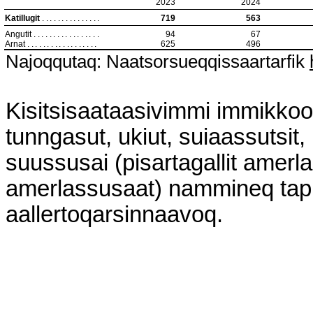
2023
2024
Katillugit
...............
719
563
Angutit
.................
94
67
Arnat
..................
625
496
Najoqqutaq: Naatsorsueqqissaartarfik
Kisitsisaataasivimmi immikkoor
tunngasut, ukiut, suiaassutsit, 
suussusai (pisartagallit amerl
amerlassusaat) nammineq tapit
aallertoqarsinnaavoq.