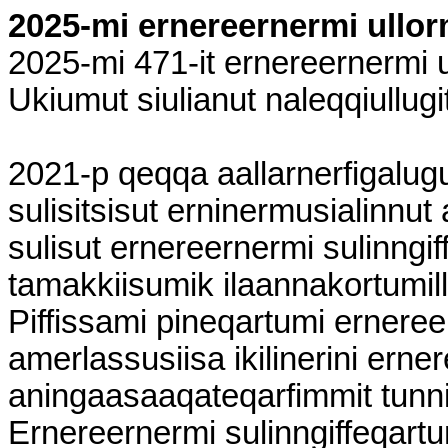
2025-mi ernereernermi ullor
2025-mi 471-it ernereernermi 
Ukiumut siulianut naleqqiullugi
2021-p qeqqa aallarnerfigalugu
sulisitsisut erninermusialinnu
sulisut ernereernermi sulinngif
tamakkiisumik ilaannakortumillu
Piffissami pineqartumi ernereer
amerlassusiisa ikilinerini erne
aningaasaaqateqarfimmit tunni
Ernereernermi sulinngiffeqartu