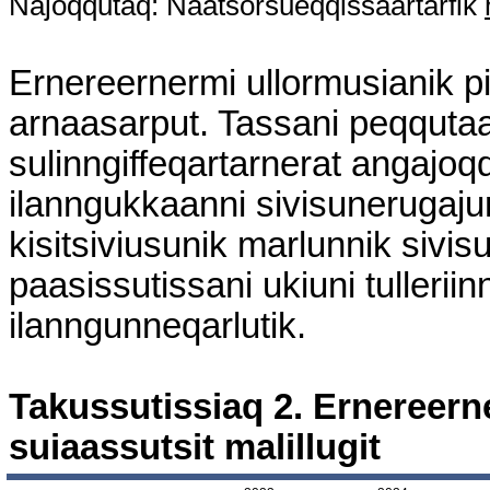
Najoqqutaq: Naatsorsueqqissaartarfik
Ernereernermi ullormusianik pi
arnaasarput. Tassani peqquta
sulinngiffeqartarnerat angajoq
ilanngukkaanni sivisunerugaju
kisitsiviusunik marlunnik sivisu
paasissutissani ukiuni tullerii
ilanngunneqarlutik.
Takussutissiaq 2. Ernereern
suiaassutsit malillugit