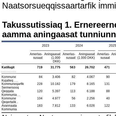
Naatsorsueqqissaartarfik imm
Takussutissiaq 1. Ernereern
aamma aningaasat tunniunn
2023
2024
202
Amerlas-
Aningaasat
Amerlas-
Aningaasat
Amerlas-
An
susaat
(1.000
susaat
(1.000 DKK)
susaat
DKK)
Katillugit
719
31.775
563
26.702
471
..........
Kommune
84
3.406
82
4.067
90
Kujalleq
...
Kommuneqarfik
228
10.182
179
8.165
131
Sermersooq
Qeqqata
120
5.397
113
6.188
88
Kommunia
..
Kommune
104
4.977
56
2.256
40
Qeqertalik
.
Avannaata
183
7.812
133
6.026
122
Kommunia