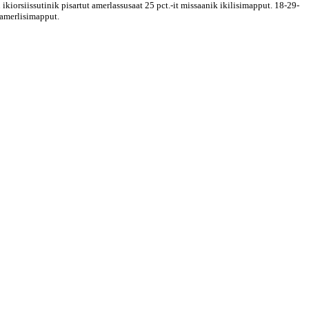
kiorsiissutinik pisartut amerlassusaat 25 pct.-it missaanik ikilisimapput. 18-29-
k amerlisimapput.