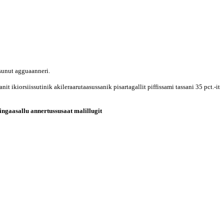
tsunut agguaanneri.
it ikiorsiissutinik akileraarutaasussanik pisartagallit piffissami tassani 35 pct.-it
ningaasallu annertussusaat malillugit