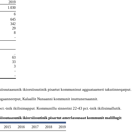
2019
1.030
6
645
342
29
8
-
..
63
33
3
-
-
rsiissutaasunik ikiorsiissutinik pisartut kommuninut agguataarneri takutinneqarput.
inngaanneerput, Kalaallit Nunaanni kommunit inuttunersaannit.
ct.-inik ikilisimapput. Kommunillu sinnerini 22-43 pct.-inik ikilisimallutik.
siissutaasunik ikiorsiissutinik pisartut amerlassusaat kommunit malillugit
2015
2016
2017
2018
2019