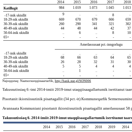
2014
2015
2016
2017
2018
984
1.019
1.073
1.045
1.013
Katillugit
9
..
..
..
8
-17-inik ukiullit
18-29-nik ukiullit
669
670
679
666
659
30-39-nik ukiullit
260
290
341
321
302
40-49-nik ukiullit
44
48
44
42
37
50-64-inik ukiullit
..
6
..
8
10
65+
-
-
-
-
-
Amerlassusaat pct.-inngorlugu
-17-inik ukiullit
..
..
..
..
..
18-29-nik ukiullit
68
66
63
64
65
30-39-nik ukiullit
26
28
32
31
30
40-49-nik ukiullit
5
5
4
4
4
50-64-inik ukiullit
..
1
..
-
-
65+
-
-
-
-
-
Najoqqutaq: Naatsorsueqqissaartarfik,
http://bank.stat.gl/SON006
Takussutissiaq 6.-imi 2014-imiit 2019-imut utaqqiisaagallartumik isertitanut taa
Pisortanit ikiorsiissutinik pisartagallit (34 pct.-it) Kommuneqarfik Sermersuum
Avannaata Kommuniani pisortanit ikiorsiissutinik pisartagallit amerlassusaat 58 p
Takussutissiaq 6. 2014-imiit 2019-imut utaqqiisaagallartumik isertitanut taar
2014
2015
2016
2017
2018
2019
2014