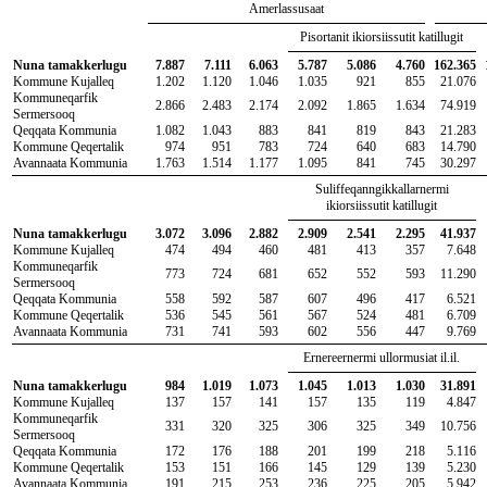
Amerlassusaat
Pisortanit ikiorsiissutit katillugit
Nuna tamakkerlugu
7.887
7.111
6.063
5.787
5.086
4.760
162.365
Kommune Kujalleq
1.202
1.120
1.046
1.035
921
855
21.076
Kommuneqarfik
2.866
2.483
2.174
2.092
1.865
1.634
74.919
Sermersooq
Qeqqata Kommunia
1.082
1.043
883
841
819
843
21.283
Kommune Qeqertalik
974
951
783
724
640
683
14.790
Avannaata Kommunia
1.763
1.514
1.177
1.095
841
745
30.297
Suliffeqanngikkallarnermi
ikiorsiissutit katillugit
Nuna tamakkerlugu
3.072
3.096
2.882
2.909
2.541
2.295
41.937
Kommune Kujalleq
474
494
460
481
413
357
7.648
Kommuneqarfik
773
724
681
652
552
593
11.290
Sermersooq
Qeqqata Kommunia
558
592
587
607
496
417
6.521
Kommune Qeqertalik
536
545
561
567
524
481
6.709
Avannaata Kommunia
731
741
593
602
556
447
9.769
Ernereernermi ullormusiat il.il.
Nuna tamakkerlugu
984
1.019
1.073
1.045
1.013
1.030
31.891
Kommune Kujalleq
137
157
141
157
135
119
4.847
Kommuneqarfik
331
320
325
306
325
349
10.756
Sermersooq
Qeqqata Kommunia
172
176
188
201
199
218
5.116
Kommune Qeqertalik
153
151
166
145
129
139
5.230
Avannaata Kommunia
191
215
253
236
225
205
5.942