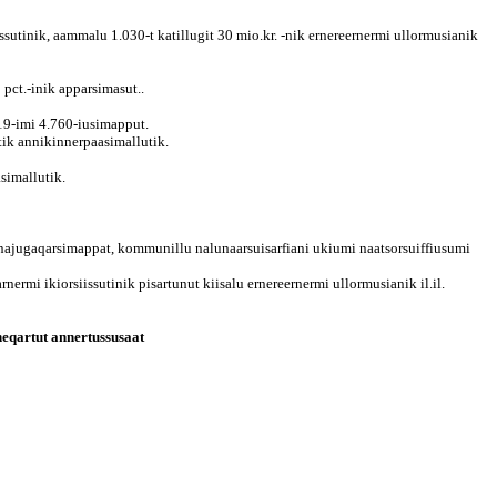
iissutinik, aammalu 1.030-t katillugit 30 mio.kr. -nik ernereernermi ullormusianik
 pct.-inik apparsimasut..
019-imi 4.760-iusimapput.
utik annikinnerpaasimallutik.
simallutik.
najugaqarsimappat, kommunillu nalunaarsuisarfiani ukiumi naatsorsuiffiusumi
nermi ikiorsiissutinik pisartunut kiisalu ernereernermi ullormusianik il.il.
ineqartut annertussusaat