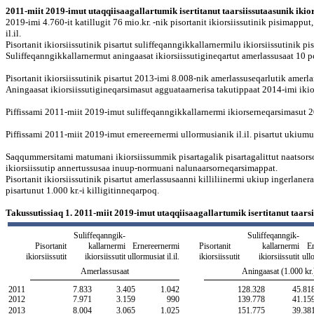
2011-miit 2019-imut utaqqiisaagallartumik isertitanut taarsiissutaasunik ikiors
2019-imi 4.760-it katillugit 76 mio.kr. -nik pisortanit ikiorsiissutinik pisimappu
il.il.
Pisortanit ikiorsiissutinik pisartut suliffeqanngikkallarnermilu ikiorsiissutinik p
Suliffeqanngikkallarnermut aningaasat ikiorsiissutigineqartut amerlassusaat 10 pct
Pisortanit ikiorsiissutinik pisartut 2013-imi 8.008-nik amerlassuseqarlutik amer
Aningaasat ikiorsiissutigineqarsimasut agguataarnerisa takutippaat 2014-imi ikior
Piffissami 2011-miit 2019-imut suliffeqanngikkallarnermi ikiorserneqarsimasut 
Piffissami 2011-miit 2019-imut ernereernermi ullormusianik il.il. pisartut ukiumut
Saqqummersitami matumani ikiorsiissummik pisartagalik pisartagalittut naatsor
ikiorsiissutip annertussusaa inuup-normuani nalunaarsorneqarsimappat.
Pisortanit ikiorsiissutinik pisartut amerlassusaanni killiliinermi ukiup ingerlane
pisartunut 1.000 kr.-i killigitinneqarpoq.
Takussutissiaq 1. 2011-miit 2019-imut utaqqiisaagallartumik isertitanut taarsi
Suliffeqanngik-
Suliffeqanngik-
Pisortanit
kallarnermi
Ernereernermi
Pisortanit
kallarnermi
Er
ikiorsiissutit
ikiorsiissutit
ullormusiat il.il.
ikiorsiissutit
ikiorsiissutit
ullo
Amerlassusaat
Aningaasat (1.000 kr.
2011
7.833
3.405
1.042
128.328
45.81
2012
7.971
3.159
990
139.778
41.15
2013
8.004
3.065
1.025
151.775
39.38