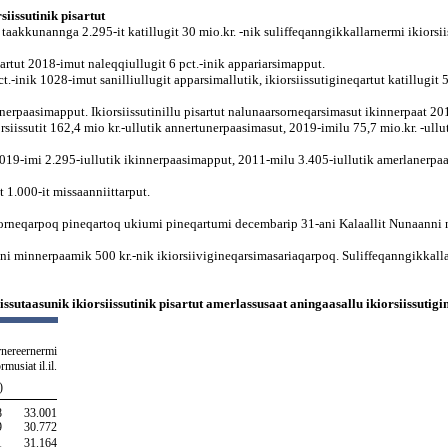
iissutinik pisartut
t, taakkunannga 2.295-it katillugit 30 mio.kr. -nik suliffeqanngikkallarnermi ikiors
isartut 2018-imut naleqqiullugit 6 pct.-inik appariarsimapput.
.-inik 1028-imut sanilliullugit apparsimallutik, ikiorsiissutigineqartut katillugit 5
lanerpaasimapput. Ikiorsiissutinillu pisartut nalunaarsorneqarsimasut ikinnerpaat 2
siissutit 162,4 mio kr.-ullutik annertunerpaasimasut, 2019-imilu 75,7 mio.kr. -ull
2019-imi 2.295-iullutik ikinnerpaasimapput, 2011-milu 3.405-iullutik amerlanerpaa
 1.000-it missaanniittarput.
sorneqarpoq pineqartoq ukiumi pineqartumi decembarip 31-ani Kalaallit Nunaanni 
rani minnerpaamik 500 kr.-nik ikiorsiivigineqarsimasariaqarpoq. Suliffeqanngikkallar
issutaasunik ikiorsiissutinik pisartut amerlassusaat aningaasallu ikiorsiissutig
nereernermi
rmusiat il.il.
)
8
33.001
9
30.772
1
31.164