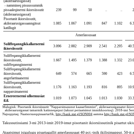
(akileraarusigassat)
- nammineq pisuussummik
pissaaleqinermi ikiorsiissutit
239
99
50
..
..
(akileraarusigassat)
Pisortanit ikiorsiissutit,
akileraarusigassaanngitsut
1.085
1.067
1.091
847
1.102
6.
katillugit
Amerlassusaat
Suliffeqanngikkallarnermi
3.096
2.882
2.909
2.541
2.295
40.
ikiorsiissutit
Suliffeqanngikkallarnermi
ikiorsiissutit,
1.667
1.495
1.379
1.388
1.332
23.
suliffeqannginnermi
Suliffeqanngikkallarnermi
ikiorsiissutit,
649
574
665
590
423
6.
angerlartitaanermi
Suliffeqanngikkallarnermi
ikiorsiissutit,
1.176
1.163
1.193
816
895
10.
napparsimanermi
Ernereernermi ullormusiat
1.019
1.073
1.045
1.013
1.030
33.
il.il.
Malugiuk: Pisortanik ikiorsiissutit ”Napparsimasunut kaasarfimmiut”, akileraarusigassatut ikiorsii
akileraarusigassat tamarmik katinneqarput (takuut periaatsimut immikkoortoq). 2018-imi Serm
Najoqqutaq: Naatsorsueqqissaartarfik,
http://bank.stat.gl/SON004
aamma
http://bank.stat.gl/S
Takussutissiami 3-mi 2013-imit 2019-imut pisortanit ikiorsiissutinik pisartut uk
Ataatsimut isigalugu pisartagallit amerlassusaat 40 pct.-inik ikilisimapput. 50-it 