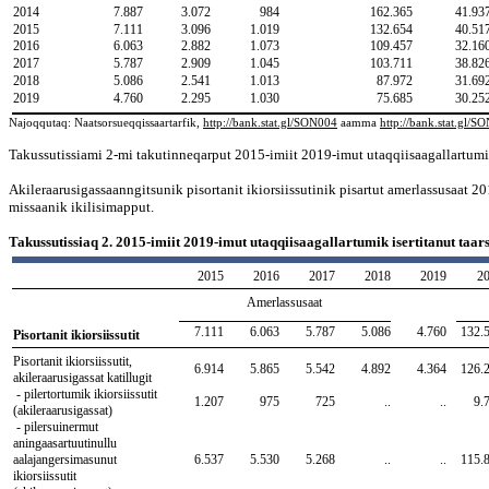
2014
7.887
3.072
984
162.365
41.93
2015
7.111
3.096
1.019
132.654
40.51
2016
6.063
2.882
1.073
109.457
32.16
2017
5.787
2.909
1.045
103.711
38.82
2018
5.086
2.541
1.013
87.972
31.69
2019
4.760
2.295
1.030
75.685
30.25
Najoqqutaq: Naatsorsueqqissaartarfik,
http://bank.stat.gl/SON004
aamma
http://bank.stat.gl/S
Takussutissiami 2-mi takutinneqarput 2015-imiit 2019-imut utaqqiisaagallartumik i
Akileraarusigassaanngitsunik pisortanit ikiorsiissutinik pisartut amerlassusaat 2014
missaanik ikilisimapput.
Takussutissiaq 2. 2015-imiit 2019-imut utaqqiisaagallartumik isertitanut taarsi
2015
2016
2017
2018
2019
2
Amerlassusaat
7.111
6.063
5.787
5.086
4.760
132.
Pisortanit ikiorsiissutit
Pisortanit ikiorsiissutit,
6.914
5.865
5.542
4.892
4.364
126.
akileraarusigassat katillugit
- pilertortumik ikiorsiissutit
1.207
975
725
..
..
9.
(akileraarusigassat)
- pilersuinermut
aningaasartuutinullu
aalajangersimasunut
6.537
5.530
5.268
..
..
115.
ikiorsiissutit