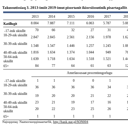
Takussutissiaq 3. 2013-imiit 2019-imut pisortanit ikiorsiissutinik pisartagalli
2013
2014
2015
2016
2017
20
8.004
7.887
7.111
6.063
5.787
5.0
Katillugit
70
66
32
27
31
-17-inik ukiullit
18-29-nik ukiullit
2.847
2.845
2.561
2.156
1.978
1.6
30-39-nik ukiullit
1.548
1.547
1.446
1.257
1.245
1.0
1.816
1.634
1.374
1.044
949
7
40-49-nik ukiullit
50-64-inik
1.639
1.718
1.634
1.518
1.521
1.4
ukiullit
84
77
64
61
63
1
65+
Amerlassusaat procentinngorlugu
1
1
0
0
1
-17-inik ukiullit
18-29-nik ukiullit
36
36
36
36
34
30-39-nik ukiullit
19
20
20
21
22
23
21
19
17
16
40-49-nik ukiullit
50-64-inik
20
22
23
25
26
ukiullit
1
1
1
1
1
65+
Najoqqutaq: Naatsorsueqqissaartarfik,
http://bank.stat.gl/SON004