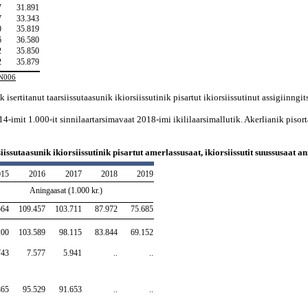
7
31.891
7
33.343
0
35.819
6
36.580
2
35.850
2
35.879
ON006
sertitanut taarsiissutaasunik ikiorsiissutinik pisartut ikiorsiissutinut assigiinngi
-imit 1.000-it sinnilaartarsimavaat 2018-imi ikililaarsimallutik. Akerlianik pisortan
issutaasunik ikiorsiissutinik pisartut amerlassusaat, ikiorsiissutit suussusaat a
015
2016
2017
2018
2019
Aningaasat (1.000 kr.)
564
109.457
103.711
87.972
75.685
200
103.589
98.115
83.844
69.152
743
7.577
5.941
..
..
865
95.529
91.653
..
..