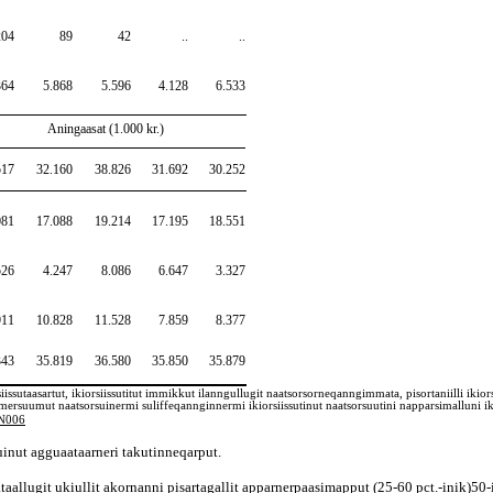
204
89
42
..
..
364
5.868
5.596
4.128
6.533
Aningaasat (1.000 kr.)
517
32.160
38.826
31.692
30.252
081
17.088
19.214
17.195
18.551
526
4.247
8.086
6.647
3.327
911
10.828
11.528
7.859
8.377
343
35.819
36.580
35.850
35.879
ssutaasartut, ikiorsiissutitut immikkut ilanngullugit naatsorsorneqanngimmata, pisortaniilli ikiorsii
ersuumut naatsorsuinermi suliffeqannginnermi ikiorsiissutinut naatsorsuutini napparsimalluni iki
ON006
iuinut agguaataarneri takutinneqarput.
ataallugit ukiullit akornanni pisartagallit apparnerpaasimapput (25-60 pct.-inik)50-i