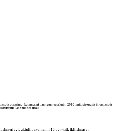
ssutit ataatsimut katinnerini ilanngunneqarlutik. 2018-imiit pisortanit ikiorsiissutit
orsiissutit ilanngunneqarput.
t sinnerlugit ukiullit akornanni 16 pct.-inik ikilisimasut.