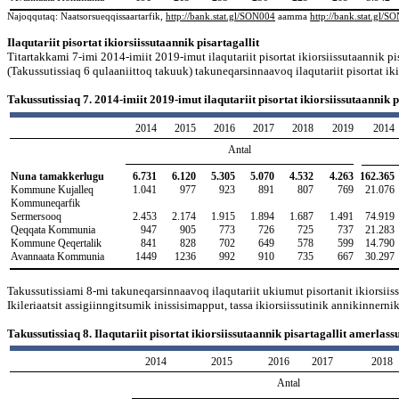
Najoqqutaq: Naatsorsueqqissaartarfik,
http://bank.stat.gl/SON004
aamma
http://bank.stat.gl/S
Ilaqutariit pisortat ikiorsiissutaannik pisartagallit
Titartakkami 7-imi 2014-imiit 2019-imut ilaqutariit pisortat ikiorsiissutaannik p
(Takussutissiaq 6 qulaaniittoq takuuk) takuneqarsinnaavoq ilaqutariit pisortat iki
Takussutissiaq 7. 2014-imiit 2019-imut ilaqutariit pisortat ikiorsiissutaannik 
2014
2015
2016
2017
2018
2019
2014
Antal
Nuna tamakkerlugu
6.731
6.120
5.305
5.070
4.532
4.263
162.365
Kommune Kujalleq
1.041
977
923
891
807
769
21.076
Kommuneqarfik
Sermersooq
2.453
2.174
1.915
1.894
1.687
1.491
74.919
Qeqqata Kommunia
947
905
773
726
725
737
21.283
Kommune Qeqertalik
841
828
702
649
578
599
14.790
Avannaata Kommunia
1449
1236
992
910
735
667
30.297
Takussutissiami 8-mi takuneqarsinnaavoq ilaqutariit ukiumut pisortanit ikiorsiissu
Ikileriaatsit assigiinngitsumik inissisimapput, tassa ikiorsiissutinik annikinnernik
Takussutissiaq 8. Ilaqutariit pisortat ikiorsiissutaannik pisartagallit amerla
2014
2015
2016
2017
2018
Antal