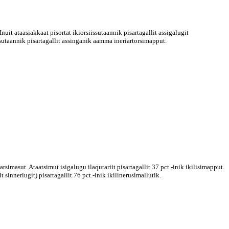
it ataasiakkaat pisortat ikiorsiissutaannik pisartagallit assigalugit
ssutaannik pisartagallit assinganik aamma ineriartorsimapput.
simasut. Ataatsimut isigalugu ilaqutariit pisartagallit 37 pct.-inik ikilisimapput.
 sinnerlugit) pisartagallit 76 pct.-inik ikilinerusimallutik.