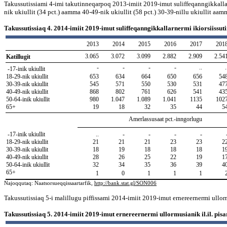
Takussutissiami 4-imi takutinneqarpoq 2013-imiit 2019-imut suliffeqanngikkallarne
nik ukiullit (34 pct.) aamma 40-49-nik ukiullit (58 pct.) 30-39-nillu ukiullit aamma
Takussutissiaq 4. 2014-imiit 2019-imut suliffeqanngikkallarnermi ikiorsiissuti
2013
2014
2015
2016
2017
201
3.065
3.072
3.099
2.882
2.909
2.54
Katillugit
-
-
-
-
..
.
-17-inik ukiullit
18-29-nik ukiullit
653
634
664
650
656
54
30-39-nik ukiullit
545
571
550
530
531
47
40-49-nik ukiullit
868
802
761
626
541
43
50-64-inik ukiullit
980
1.047
1.089
1.041
1135
102
65+
19
18
32
35
44
5
Amerlassusaat pct.-inngorlugu
-17-inik ukiullit
..
-
-
-
-
18-29-nik ukiullit
21
21
21
23
23
2
30-39-nik ukiullit
18
19
18
18
18
1
40-49-nik ukiullit
28
26
25
22
19
1
50-64-inik ukiullit
32
34
35
36
39
4
65+
1
0
1
1
1
Najoqqutaq: Naatsorsueqqissaartarfik,
http://bank.stat.gl/SON006
Takussutissiaq 5-i malillugu piffissami 2014-imiit 2019-imut ernereernermi ullorm
Takussutissiaq 5. 2014-imiit 2019-imut ernereernermi ullormusianik il.il. pisa