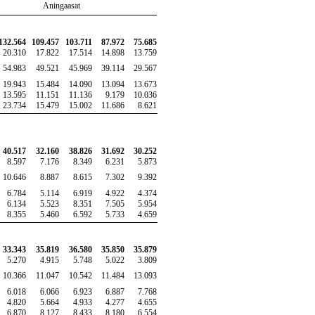
Aningaasat
132.564
109.457
103.711
87.972
75.685
20.310
17.822
17.514
14.898
13.759
54.983
49.521
45.969
39.114
29.567
19.943
15.484
14.090
13.094
13.673
13.595
11.151
11.136
9.179
10.036
23.734
15.479
15.002
11.686
8.621
40.517
32.160
38.826
31.692
30.252
8.597
7.176
8.349
6.231
5.873
10.646
8.887
8.615
7.302
9.392
6.784
5.114
6.919
4.922
4.374
6.134
5.523
8.351
7.505
5.954
8.355
5.460
6.592
5.733
4.659
33.343
35.819
36.580
35.850
35.879
5.270
4.915
5.748
5.022
3.809
10.366
11.047
10.542
11.484
13.093
6.018
6.066
6.923
6.887
7.768
4.820
5.664
4.933
4.277
4.655
6.870
8.127
8.433
8.180
6.554