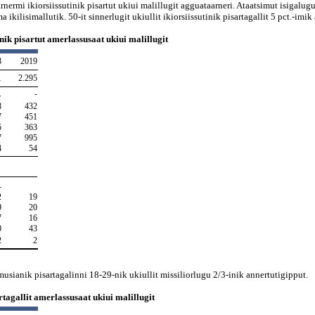
rmi ikiorsiissutinik pisartut ukiui malillugit agguataarneri. Ataatsimut isigalugu i
 ikilisimallutik. 50-it sinnerlugit ukiullit ikiorsiissutinik pisartagallit 5 pct.-imi
nik pisartut amerlassusaat ukiui malillugit
8
2019
1
2.295
.
-
8
432
7
451
5
363
7
995
4
54
-
2
19
9
20
7
16
0
43
2
2
usianik pisartagalinni 18-29-nik ukiullit missiliorlugu 2/3-inik annertutigipput.
rtagallit amerlassusaat ukiui malillugit