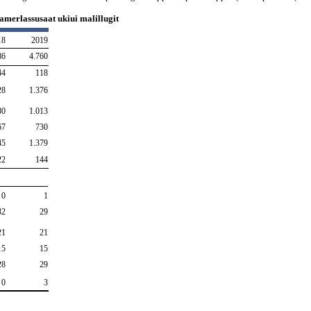
t amerlassusaat ukiui malillugit
18
2019
86
4.760
44
118
28
1.376
80
1.013
67
730
45
1.379
22
144
0
1
32
29
21
21
15
15
28
29
0
3