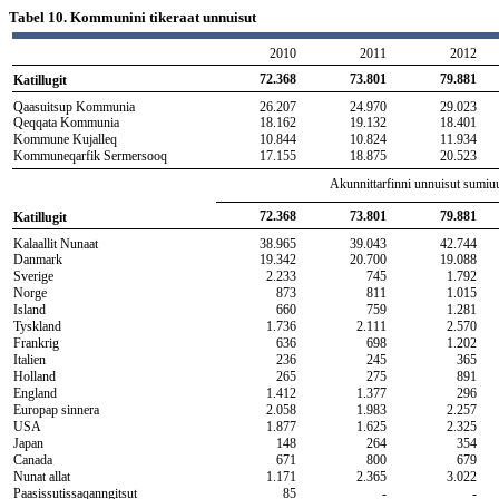
Tabel 10. Kommunini tikeraat unnuisut
2010
2011
2012
72.368
73.801
79.881
Katillugit
Qaasuitsup Kommunia
26.207
24.970
29.023
Qeqqata Kommunia
18.162
19.132
18.401
Kommune Kujalleq
10.844
10.824
11.934
Kommuneqarfik Sermersooq
17.155
18.875
20.523
Akunnittarfinni unnuisut sumiuu
72.368
73.801
79.881
Katillugit
Kalaallit Nunaat
38.965
39.043
42.744
Danmark
19.342
20.700
19.088
Sverige
2.233
745
1.792
Norge
873
811
1.015
Island
660
759
1.281
Tyskland
1.736
2.111
2.570
Frankrig
636
698
1.202
Italien
236
245
365
Holland
265
275
891
England
1.412
1.377
296
Europap sinnera
2.058
1.983
2.257
USA
1.877
1.625
2.325
Japan
148
264
354
Canada
671
800
679
Nunat allat
1.171
2.365
3.022
Paasissutissaqanngitsut
85
-
-