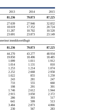
2013
2014
2015
81.236
79.873
87.225
27.639
27.946
32.832
18.619
17.352
20.724
11.287
10.702
10.520
23.691
23.873
23.149
nerinut immikkoortillugit
81.236
79.873
87.225
44.270
43.277
48.934
19.850
18.496
18.485
1.099
1.011
1.912
1.014
1.131
810
1.253
1.214
1.074
2.252
2.668
2.958
1.022
855
1.259
243
281
247
733
555
660
198
291
391
1.746
2.612
1.944
2.915
3.050
2.372
286
393
517
641
599
513
3.484
2.873
4.866
230
567
283