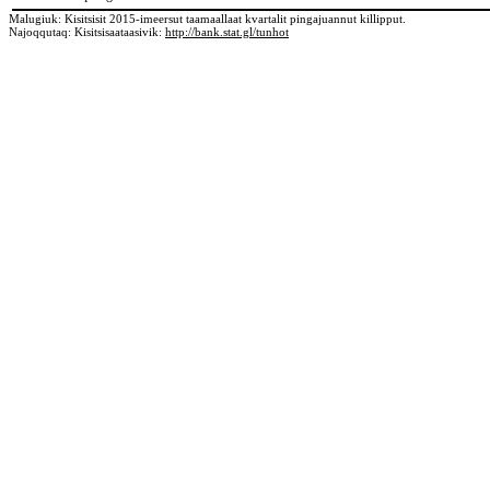
Malugiuk: Kisitsisit 2015-imeersut taamaallaat kvartalit pingajuannut killipput.
Najoqqutaq: Kisitsisaataasivik:
http://bank.stat.gl/tunhot