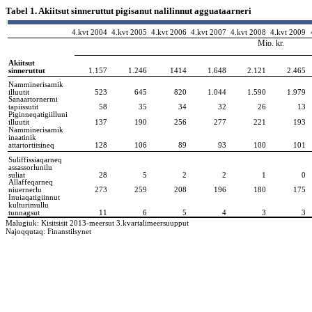
Tabel 1. Akiitsut sinneruttut pigisanut nalilinnut agguataarneri
4.kvt 2004
4.kvt 2005
4.kvt 2006
4.kvt 2007
4.kvt 2008
4.kvt 2009
Mio. kr.
Akiitsut
sinneruttut
1.157
1.246
1414
1.648
2.121
2.465
Namminerisamik
illuutit
523
645
820
1.044
1.590
1.979
Sanaartornermi
tapiissutit
58
35
34
32
26
13
Piginneqatigiilluni
illuutit
137
190
256
277
221
193
Namminerisamik
inaatinik
attartortitsineq
128
106
89
93
100
101
Suliffissiaqarneq
assassorlunilu
suliat
28
5
2
2
1
0
Allaffeqarneq
niuernerlu
273
259
208
196
180
175
Inuiaqatigiinnut
kulturimullu
tunnagsut
11
6
5
4
3
3
Malugiuk: Kisitsisit 2013-meersut 3.kvartalimeersuupput
Najoqqutaq: Finanstilsynet