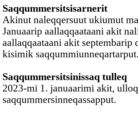
Saqqummersi
tsisarnerit
Akinut naleqqersuut ukiumut ma
Januaarip aallaqqaataani akit na
aallaqqaataani akit septembarip q
kisimik saqqummiunneqartarput
Saqqummersitsinissaq tulleq
2023-mi 1. januaarimi akit, ullo
saqqummersinneqassapput.