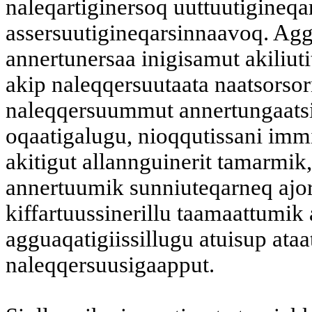
naleqartiginersoq uuttuutigineqar
assersuutigineqarsinnaavoq. Aggu
annertunersaa inigisamut akiliuti
akip naleqqersuutaata naatsorsorn
naleqqersuummut annertungaatsia
oqaatigalugu, nioqqutissani imm
akitigut allannguinerit tamarmik
annertuumik sunniuteqarneq ajor
kiffartuussinerillu taamaattumik 
agguaqatigiissillugu atuisup ata
naleqqersuusigaapput.