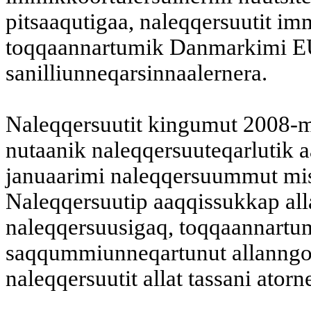
pitsaaqutigaa, naleqqersuutit im
toqqaannartumik Danmarkimi EU
sanilliunneqarsinnaalernera.
Naleqqersuutit kingumut 2008-m
nutaanik naleqqersuuteqarlutik
januaarimi naleqqersuummut mis
Naleqqersuutip aaqqissukkap all
naleqqersuusigaq, toqqaannartum
saqqummiunneqartunut allanngor
naleqqersuutit allat tassani ator