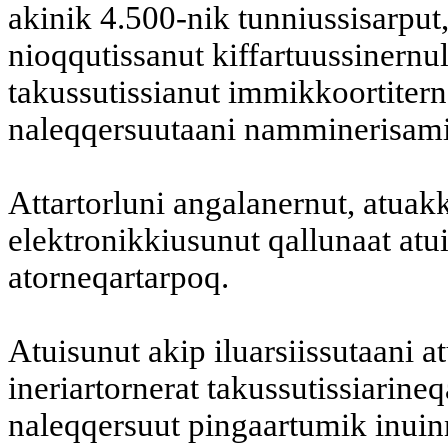
akinik 4.500-nik tunniussisarput
nioqqutissanut kiffartuussinernu
takussutissianut immikkoortiter
naleqqersuutaani namminerisami
Attartorluni angalanernut, atuak
elektronikkiusunut qallunaat atu
atorneqartarpoq.
Atuisunut akip iluarsiissutaani at
ineriartornerat takussutissiarine
naleqqersuut pingaartumik inuinna