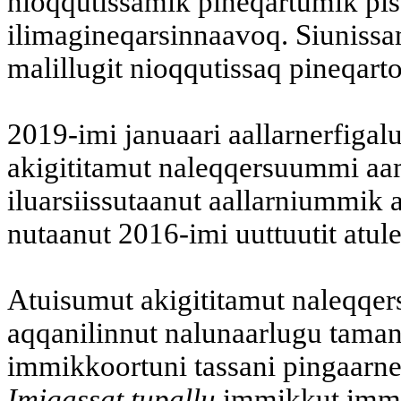
nioqqutissamik pineqartumik pi
ilimagineqarsinnaavoq. Siunissam
malillugit nioqqutissaq pineqart
2019-imi januaari aallarnerfigal
akigititamut naleqqersuummi aa
iluarsiissutaanut aallarniummik 
nutaanut 2016-imi uuttuutit atul
Atuisumut akigititamut naleqqe
aqqanilinnut nalunaarlugu tama
immikkoortuni tassani pingaarne
Imigassat tupallu
immikkut immik