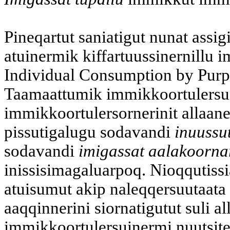
Pineqartut saniatigut nunat assig
atuinermik kiffartuussinernillu i
Individual Consumption by Purp
Taamaattumik immikkoortulersuin
immikkoortulersornerinit allaan
pissutigalugu sodavandi
inuussu
sodavandi
imigassat aalakoornar
inissisimagaluarpoq. Nioqqutissia
atuisumut akip naleqqersuutaata t
aaqqinnerini siornatigutut suli a
immikkoortulersuinermi nuutsite