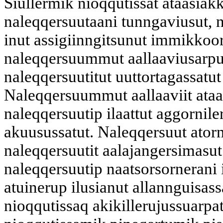
Siullermik nioqqutissat ataasiakk
naleqqersuutaani tunngaviusut, 
inut assigiinngitsunut immikkoor
naleqqersuummut aallaaviusarput.
naleqqersuutitut uuttortagassatut
Naleqqersuummut aallaaviit ataa
naleqqersuutip ilaattut aggornile
akuusussatut. Naleqqersuut ator
naleqqersuutit aalajangersimasu
naleqqersuutip naatsorsornerani 
atuinerup ilusianut allannguisas
nioqqutissaq akikillerujussuarpat