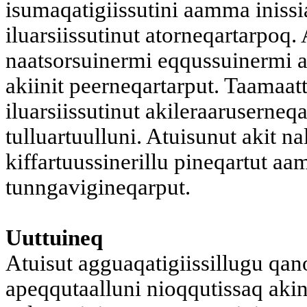
isumaqatigiissutini aamma inissi
iluarsiissutinut atorneqartarpoq.
naatsorsuinermi eqqussuinermi ava
akiinit peerneqartarput. Taamaa
iluarsiissutinut akileraaruserne
tulluartuulluni. Atuisunut akit n
kiffartuussinerillu pineqartut aa
tunngavigineqarput.
Uuttuineq
Atuisut agguaqatigiissillugu qan
apeqqutaalluni nioqqutissaq ak