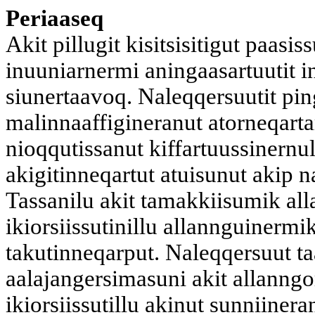
Periaaseq
Akit pillugit kisitsisitigut paasi
inuuniarnermi aningaasartuutit i
siunertaavoq. Naleqqersuutit ping
malinnaaffigineranut atorneqarta
nioqqutissanut kiffartuussinernul
akigitinneqartut atuisunut akip 
Tassanilu akit tamakkiisumik all
ikiorsiissutinillu allannguinermi
takutinneqarput. Naleqqersuut ta
aalajangersimasuni akit allanngo
ikiorsiissutillu akinut sunniiner