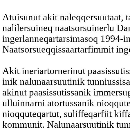
Atuisunut akit naleqqersuutaat, t
nalilersuineq naatsorsuinerlu Da
ingerlanneqartarsimasoq 1994-im
Naatsorsueqqissaartarfimmit ing
Akit ineriartornerinut paasissuti
inik nalunaarsuutinik tunniussis
akinut paasissutissanik immersu
ulluinnarni atortussanik nioqqut
nioqquteqartut, suliffeqarfiit kif
kommunit. Nalunaarsuutinik tunni