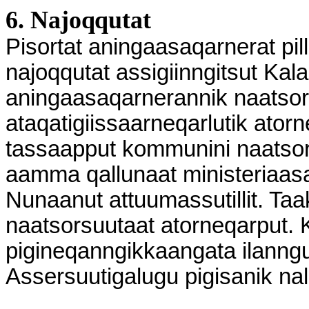
6. Najoqqutat
Pisortat aningaasaqarnerat pillu
najoqqutat assigiinngitsut Kala
aningaasaqarnerannik naatsors
ataqatigiissaarneqarlutik ator
tassaapput kommunini naatsors
aamma qallunaat ministeriaasa
Nunaanut attuumassutillit. Taakk
naatsorsuutaat atorneqarput. Ki
pigineqanngikkaangata ilanngu
Assersuutigalugu pigisanik nal