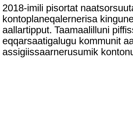
2018-imili pisortat naatsorsuut
kontoplaneqalernerisa kinguner
aallartipput. Taamaalilluni pif
eqqarsaatigalugu kommunit a
assigiissaarnerusumik kontonut