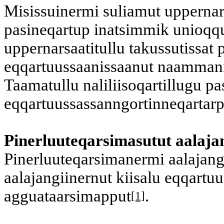
Misissuinermi suliamut uppernarsa
pasineqartup inatsimmik unioqqu
uppernarsaatitullu takussutissat
eqqartuussaanissaanut naammann
Taamatullu naliliisoqartillugu p
eqqartuussassanngortinneqartar
Pinerluuteqarsimasutut aalaja
Pinerluuteqarsimanermi aalajangi
aalajangiinernut kiisalu eqqartuu
agguataarsimapput
.
[1]