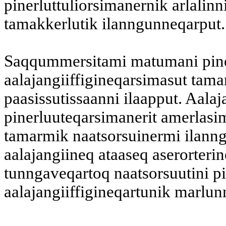
pinerluttuliorsimanernik arlalinn
tamakkerlutik ilanngunneqarput.
Saqqummersitami matumani pine
aalajangiiffigineqarsimasut tamar
paasissutissaanni ilaapput. Aalaj
pinerluuteqarsimanerit amerlasi
tamarmik naatsorsuinermi ilann
aalajangiineq ataaseq aserorterin
tunngaveqartoq naatsorsuutini pi
aalajangiiffigineqartunik marlun