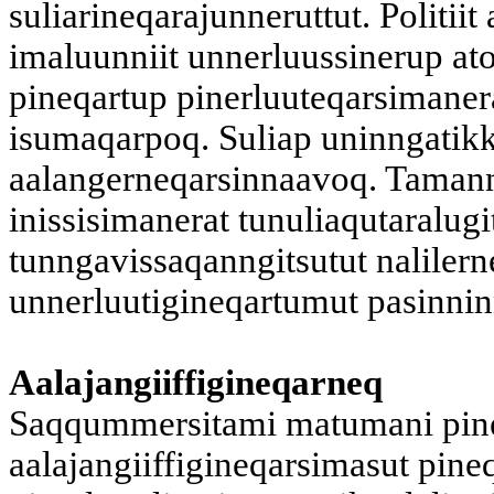
suliarineqarajunneruttut. Politi
imaluunniit unnerluussinerup at
pineqartup pinerluuteqarsimane
isumaqarpoq. Suliap uninngatik
aalangerneqarsinnaavoq. Tamann
inissisimanerat tunuliaqutaralug
tunngavissaqanngitsutut nalilern
unnerluutigineqartumut pasinni
Aalajangiiffigineqarneq
Saqqummersitami matumani pine
aalajangiiffigineqarsimasut pine