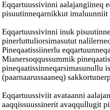
Eqqartuussivinni aalajangiineq 
pisuutinneqarnikkut imaluunniit
Eqqartuussivinni inuk pisuutinn
pinerluttuliorsimasutut nalilerne
Pineqaatissiinerlu eqqartuunneqa
Mianersoqqussummik pineqaatis
pineqaatissinneqarsimasunullu is
(paarnaarussaaneq) sakkortunerp
Eqqartuussiviit avataanni aalaja
aaqqissuussinerit avaqqullugit pis