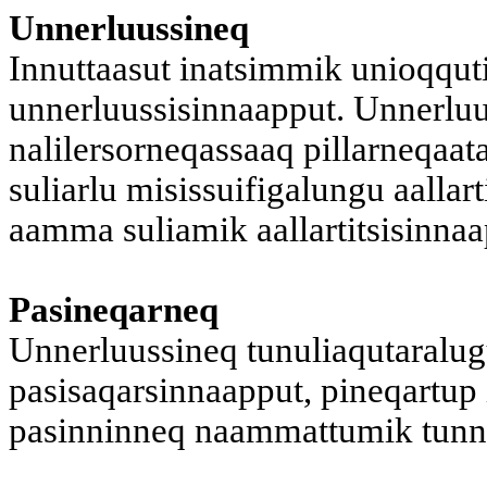
Unnerluussineq
Innuttaasut inatsimmik unioqquti
unnerluussisinnaapput. Unnerluus
nalilersorneqassaaq pillarneqaa
suliarlu misissuifigalungu aalla
aamma suliamik aallartitsisinnaa
Pasineqarneq
Unnerluussineq tunuliaqutaralug
pasisaqarsinnaapput, pineqartup
pasinninneq naammattumik tunng