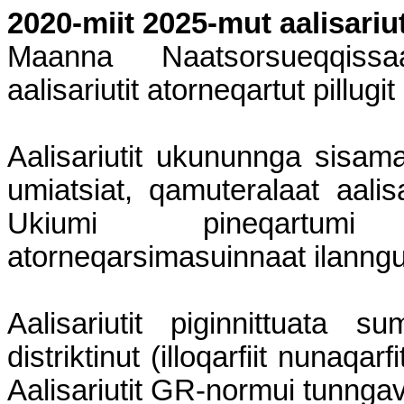
2020-miit 2025-mut aalisariut
Maanna Naatsorsueqqissaa
aalisariutit atorneqartut pillug
Aalisariutit ukununnga sisama
umiatsiat, qamuteralaat aalisariu
Ukiumi pineqartumi a
atorneqarsimasuinnaat ilanng
Aalisariutit piginnittuata s
distriktinut (illoqarfiit nunaqarf
Aalisariutit GR-normui tunngav