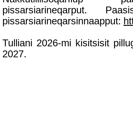
pissarsiarineqarput. Paas
pissarsiarineqarsinnaapput:
ht
Tulliani 2026-mi kisitsisit pil
2027.