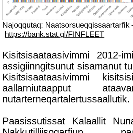
Najoqqutaq: Naatsorsueqqissaartarfik –
https://bank.stat.gl/FINFLEET
Kisitsisaataasivimmi 2012-imii
assigiinngitsunut sisamanut t
Kisitsisaataasivimmi kisitsisi
aallarniutaapput ataavartu
nutarterneqartalertussaallutik.
Paasissutissat Kalaallit Nun
Nakkutilliisoqarfiup pa