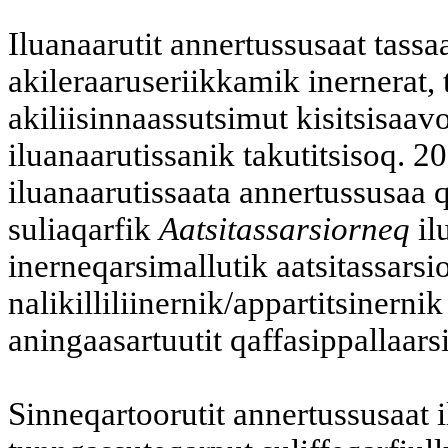
Iluanaarutit annertussusaat tass
akileraaruseriikkamik inernera
akiliisinnaassutsimut kisitsisaavo
iluanaarutissanik takutitsisoq. 
iluanaarutissaata annertussusaa 
suliaqarfik
Aatsitassarsiorneq
il
inerneqarsimallutik aatsitassarsi
nalikilliliinernik/appartitsinern
aningaasartuutit qaffasippallaar
Sinneqartoorutit annertussusaat