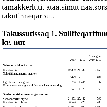
tamakkerlutit ataatsimut naatsor
takutinneqarput.
Takussutissaq 1. Suliffeqarfinn
kr.-nut
Allannguut
2015
2016
2016-2015
Nalunaarsukkat inerneri
19.380
21.536
2.155
Kaaviiaartitat
...............................
Nalikilliliinnginnermi inernerit
....................
2.429
2.910
481
788
1.735
947
Ingerlatsinermi angusat
.......................
Ukiumoortumik angusat akileraarut ilanngutereerlugu
.
521
1.379
859
Naatsorsuutit oqimaaqatigiissinnerat
24.852
25.442
590
Sanaartornermi pigisat
........................
Kaaviiaartitani pigisat
.........................
8.526
8.726
200