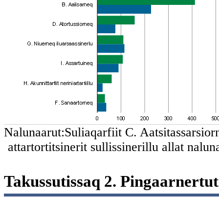
Nalunaarut:Suliaqarfiit C. Aatsitassarsio
attartortitsinerit sullissinerillu allat nalu
Takussutissaq 2. Pingaarnertut i