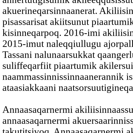
akuerineqarsinnaanerat. Akiliisi
pisassarisat akiitsunut piaartum
kisinneqarpoq. 2016-imi akiliis
2015-imut naleqqiullugu ajorpal
Tassani nalunaarsukkat qaangerl
suliffeqarfiit piaartumik akilers
naammassinnissinnaanerannik is
ataasiakkaani naatsorsuutigineq
Annaasaqarnermi akiliisinnaassut
annaasaqarnermi akuersaarinnis
takutitsivoq. Annaasaqarnermi ak