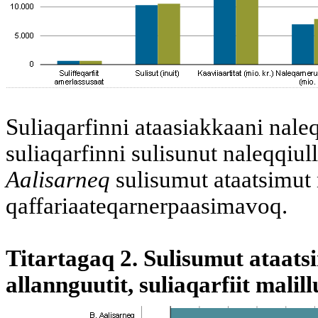
Suliaqarfinni ataasiakkaani naleq
suliaqarfinni sulisunut naleqqiu
Aalisarneq
sulisumut ataatsimut 
qaffariaateqarnerpaasimavoq.
Titartagaq 2. Sulisumut ataats
allannguutit, suliaqarfiit malill