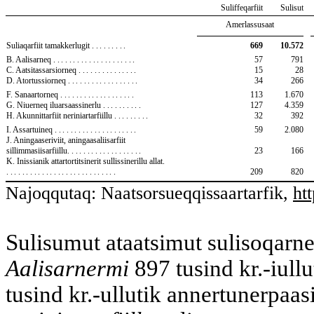
Suliffeqarfiit
Sulisut
Amerlassusaat
Suliaqarfiit tamakkerlugit
.........
669
10.572
57
791
B. Aalisarneq
.....................
C. Aatsitassarsiorneq
...............
15
28
D. Atortussiorneq
..................
34
266
113
1.670
F. Sanaartorneq
...................
G. Niuerneq iluarsaassinerlu
..........
127
4.359
H. Akunnittarfiit neriniartarfiillu
.........
32
392
59
2.080
I. Assartuineq
.....................
J. Aningaaseriviit, aningaasaliisarfiit
sillimmasiisarfiillu.
..................
23
166
K. Inissianik attartortitsinerit sullissinerillu allat.
............................
209
820
Najoqqutaq: Naatsorsueqqissaartarfik,
ht
Sulisumut ataatsimut sulisoqarne
Aalisarnermi
897 tusind kr.-iul
tusind kr.-ullutik annertunerpaa