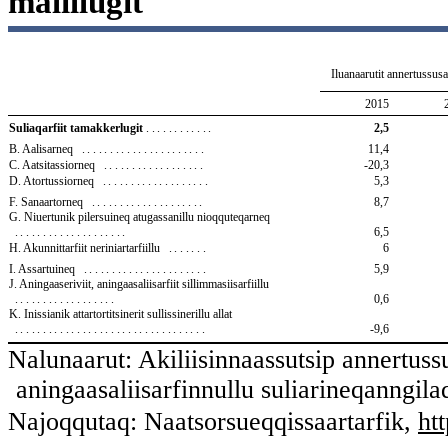
malillugit
Iluanaarutit annertussusa
2015
Suliaqarfiit tamakkerlugit
............
2,5
B. Aalisarneq
......................
11,4
C. Aatsitassiorneq
..................
-20,3
D. Atortussiorneq
...................
5,3
F. Sanaartorneq
....................
8,7
G. Niuertunik pilersuineq atugassanillu nioqquteqarneq
....................
6,5
H. Akunnittarfiit neriniartarfiillu
.......
6
I. Assartuineq
......................
5,9
J. Aningaaseriviit, aningaasaliisarfiit sillimmasiisarfiillu
..................
0,6
K. Inissianik attartortitsinerit sullissinerillu allat
..................................
-9,6
Nalunaarut: Akiliisinnaassutsip annertuss
aningaasaliisarfinnullu suliarineqanngila
Najoqqutaq: Naatsorsueqqissaartarfik,
ht