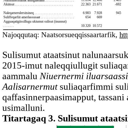
11.014
12.496
1.483
Namminerisamik aningaasaatit
..................
Akiitsut
....................................
22.363
21.671
-692
Naleqarnerulersitsineq
........................
6.983
7.928
945
Suliffeqarfiit amerlassusaat
.....................
654
669
Agguaqatigiissillugu ukiumut sulisut (inunnut)
.......
10.320
10.572
Najoqqutaq: Naatsorsueqqissaartarfik,
ht
Sulisumut ataatsinut nalunaarsuk
2015-imut naleqqiullugit suliaqa
aammalu
Niuernermi iluarsaass
Aalisarnermut
suliaqarfimmi suli
qaffasinnerpaasimapput, tassani 
usimalluni.
Titartagaq 3. Sulisumut ataats