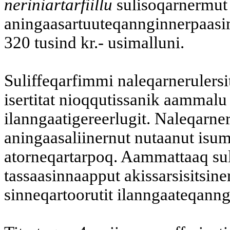
neriniartarfiillu
sulisoqarnermut
aningaasartuuteqannginnerpaasim
320 tusind kr.- usimalluni.
Suliffeqarfimmi naleqarnerulersi
isertitat nioqqutissanik aammalu k
ilanngaatigereerlugit. Naleqarner
aningaasaliinernut nutaanut isum
atorneqartarpoq. Aammattaaq suli
tassaasinnaapput akissarsisitsin
sinneqartoorutit ilanngaateqanngi