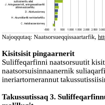
Najoqqutaq: Naatsorsueqqissaartarfik,
ht
Kisitsisit pinga
a
rnerit
Suliffeqarfinni naatsorsuutit kisi
naatsorsuisinnaanernik suliaqarf
ineriartornerannut takussutissiis
Takussutissaq 3. Suliffeqarfinnut