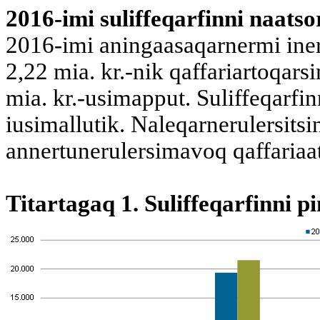
2016-imi suliffeqarfinni naatso
2016-imi aningaasaqarnermi ineri
2,22 mia. kr.-nik qaffariartoqars
mia. kr.-usimapput. Suliffeqarfin
iusimallutik. Naleqarnerulersits
annertunerulersimavoq qaffariaat 
Titartagaq 1. Suliffeqarfinni p