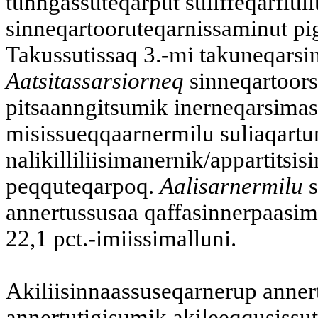
tunngassuteqarput suliffeqarfiull
sinneqartooruteqarnissaminut pig
Takussutissaq 3.-mi takuneqarsi
Aatsitassarsiorneq
sinneqartoors
pitsaanngitsumik inerneqarsimasu
misissueqqaarnermilu suliaqartu
nalikilliliisimanernik/appartits
peqquteqarpoq.
Aalisarnermilu
s
annertussusaa qaffasinnerpaasim
22,1 pct.-imiissimalluni.
Akiliisinnaassuseqarnerup anner
annertutigisumik akileeqqusissut