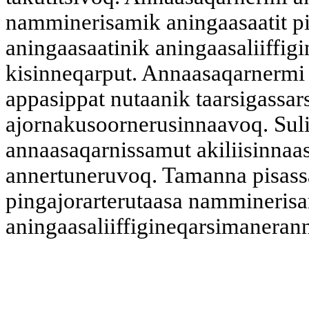
namminerisamik aningaasaatit p
aningaasaatinik aningaasaliiffig
kisinneqarput. Annaasaqarnermi 
appasippat nutaanik taarsigassa
ajornakusoornerusinnaavoq. Suli
annaasaqarnissamut akiliisinnaas
annertuneruvoq. Tamanna pisassa
pingajorarterutaasa namminerisam
aningaasaliiffigineqarsimaneran