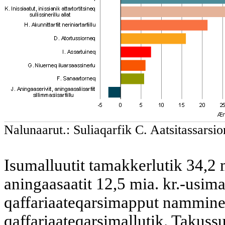
Nalunaarut.: Suliaqarfik C. Aatsitassarsio
Isumalluutit tamakkerlutik 34,2
aningaasaatit 12,5 mia. kr.-usimal
qaffariaateqarsimapput namminerl
qaffariaateqarsimallutik. Takussut