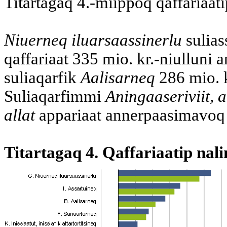
Titartagaq 4.-miippoq qaffariaatip
Niuerneq iluarsaassinerlu
sulias
qaffariaat 335 mio. kr.-niulluni 
suliaqarfik
Aalisarneq
286 mio. k
Suliaqarfimmi
Aningaaseriviit, a
allat
appariaat annerpaasimavoq 2
Titartagaq 4. Qaffariaatip nalin