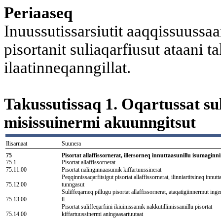
Periaaseq
Inuussutissarsiutit aaqqissuussaa
pisortanit suliaqarfiusut ataani t
ilaatinneqanngillat.
Takussutissaq 1. Oqartussat suli
misissuinermi akuunngitsut
Ilisarnaat
Suunera
75
Pisortat allaffissornerat, illersorneq innuttaasunillu isumaginn
75.1
Pisortat allaffissornerat
75.11.00
Pisortat nalinginnaasumik kiffartuussinerat
Peqqinnissaqarfitsigut pisortat allaffissornerat, ilinniartitsineq innut
75.12.00
tunngasut
Suliffeqarneq pillugu pisortat allaffissornerat, ataqatigiinnermut ingerla
75.13.00
il.
Pisortat suliffeqarfiini ikiuinissamik nakkutilliinissamillu pisortat
75.14.00
kiffartuussinermi aningaasartuutaat