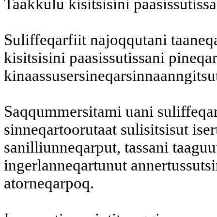
Taakkulu kisitsisini paasissutissa
Suliffeqarfiit najoqqutani taane
kisitsisini paasissutissani pineqa
kinaassusersineqarsinnaanngitsut
Saqqummersitami uani suliffeqarfi
sinneqartoorutaat sulisitsisut iser
sanilliunneqarput, tassani taaguut
ingerlanneqartunut annertussutsi
atorneqarpoq.