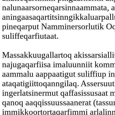
nalunaarsorneqarsinnaammata, a
aningaasaqartitsinngikkaluarpall
pineqarput Namminersorlutik Oq
suliffeqarfiutaat.
Massakkuugallartoq akissarsiallit
najugaqarfiisa imaluunniit komm
aammalu aappaatigut suliffiup in
ataqatigiittoqanngilaq. Assersuut
ingerlatsinermut qaffasissusaat m
qanoq aaqqissuussaanerat (tassun
immikkoortortaqarfimmi arlalinn