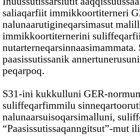
Inuussutissarsiutit aaqqissuussaan
saliaqarfiit immikkoortiterneri G
nalunaarutigineqarsimasut malillu
immikkoortiternerini suliffeqarfii
nutarterneqarsinnaasimammata. S
paasissutissanik annertunerusuni
peqarpoq.
S31-ini kukkulluni GER-normumi
suliffeqarfimmilu sinneqartoorut
nalunaarsuisoqarsimalluni, suli
“Paasissutissaqanngitsut”-mut il