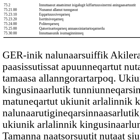
75.2
Innuttaasut ataatsimut isigalugit kiffartuussinermi aningaasartuutit
75.21.00
Nunanut allanut tunngasut
75.23.10
Eqqartuussiveqarneq
75.23.20
Isertitsiveqarneq
75.24.00
Politeeqarneq
75.25.00
Qatserisartoqarneq annaassiniartartoqarnerlu
75.30.00
Innuttaasunik isumaginninneq
GER-inik nalunaarsuiffik Akile
paasissutissat apuunneqartut nuta
tamaasa allanngorartarpoq. Ukium
kingusinaarlutik tunniunneqarsinn
matuneqartut ukiunit arlalinnik 
nalunaarutigineqarsinnaasarlutik
ukiunik arlalinnik kingusinaarlu
Tamanna naatsorsuutit nutaat si