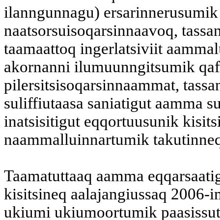
ilanngunnagu) ersarinnerusumik
naatsorsuisoqarsinnaavoq, tassan
taamaattoq ingerlatsiviit aammalu
akornanni ilumuunngitsumik qaff
pilersitsisoqarsinnaammat, tass
suliffiutaasa saniatigut aamma 
inatsisitigut eqqortuusunik kisitsi
naammalluinnartumik takutinneq
Taamatuttaaq aamma eqqarsaatigi
kisitsineq aalajangiussaq 2006-
ukiumi ukiumoortumik paasissu