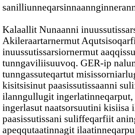
sanilliunneqarsinnaannginneran
Kalaallit Nunaanni inuussutissar
Akileraartarnermut Aqutsisoqarf
inuussutissarsiornermut aaqqiss
tunngaviliisuuvoq. GER-ip naluna
tunngassuteqartut misissorniarlu
kisitsisinut paasissutissaanni su
ilanngullugit ingerlatinneqarput,
ingerlasut naatsorsuutini kisiisa i
paasissutissani suliffeqarfiit an
apeqqutaatinnagit ilaatinneqarpu