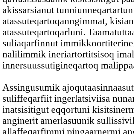
akissarsianut tunniunneqartartu
atassuteqartoqanngimmat, kisia
atassuteqartoqarluni. Taamatutta
suliaqarfinnut immikkoortiterine
nalilimmik ineriartortitsisoq im
innersuussutigineqartoq malippa
Assingusumik ajoqutaasinnaasut
suliffeqarfiit ingerlatsiviisa nu
inatsisitigut eqqortuni kisitsinerm
anginerit amerlasuunik sullissivill
allaffeqarfimmi pingaarnermi an