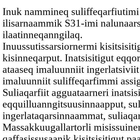
Inuk nammineq suliffeqarfiutimi 
ilisarnaammik S31-imi nalunaarsi
ilaatinneqanngilaq.
Inuussutissarsiornermi kisitsisiti
kisinneqarput. Inatsisitigut eqqo
ataaseq imaluunniit ingerlatsiviit a
imaluunniit suliffeqarfimmi assig
Suliaqarfiit agguataarneri inatsis
eqquilluanngitsuusinnaapput, suli
ingerlataqarsinnaammat, suliaqa
Massakkuugallartorli misissuiner
qaffasissusaanik kisitsisitigut pa