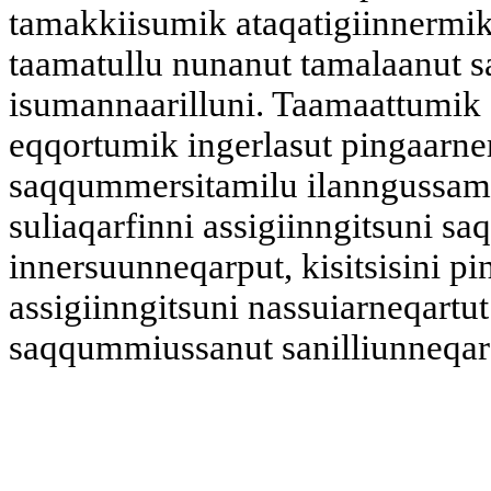
tamakkiisumik ataqatigiinnermik
taamatullu nunanut tamalaanut s
isumannaarilluni. Taamaattumik 
eqqortumik ingerlasut pingaarne
saqqummersitamilu ilanngussamut
suliaqarfinni assigiinngitsuni s
innersuunneqarput, kisitsisini p
assigiinngitsuni nassuiarneqartut 
saqqummiussanut sanilliunneqarsi