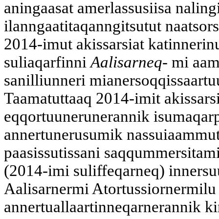
aningaasat amerlassusiisa naling
ilanngaatitaqanngitsutut naatso
2014-imut akissarsiat katinnerin
suliaqarfinni
Aalisarneq-
mi aa
sanilliunneri mianersoqqissaart
Taamatuttaaq 2014-imit akissarsi
eqqortuunerunerannik isumaqarpo
annertunerusumik nassuiaammut s
paasissutissani saqqummersitami
(2014-imi suliffeqarneq) inner
Aalisarnermi Atortussiornermilu 
annertuallaartinneqarnerannik k