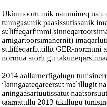
Ukiumoortumik nammineq nalunaar
tunngasunik paasissutissanik i
suliffeqarfimmi sinneqartoorsim
amigartoorsimanernit) imaqarlut
suliffeqarfiutillit GER-normuni a
normua atorlugu takuneqarsinna
2014 aallarnerfigalugu tunisinerm
ilanngaateqareersut malillugit n
aningaasartuutissatut naatsorsuut
taamatullu 2013 tikillugu tunisin