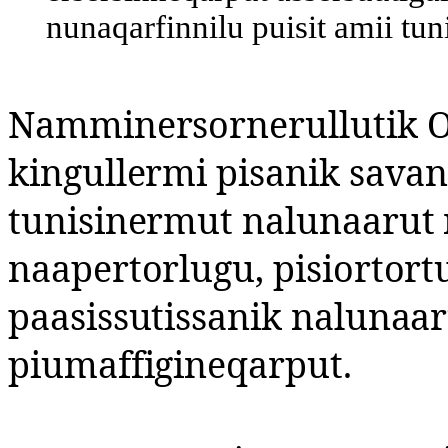
nunaqarfinnilu puisit amii tun
Namminersornerullutik O
kingullermi pisanik savan
tunisinermut nalunaarut n
naapertorlugu, pisiortort
paasissutissanik nalunaa
piumaffigineqarput.