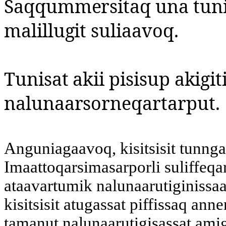
Saqqummersitaq una tunit
malillugit suliaavoq.
Tunisat akii pisisup akigiti
nalunaarsorneqartarput.
Anguniagaavoq, kisitsisit tunnga
Imaattoqarsimasarporli suliffeqa
ataavartumik nalunaarutiginissa
kisitsisit atugassat piffissaq an
tamanut nalunaarutigisassat amig