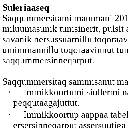
Suleriaaseq
Saqqummersitami matumani 2014
miluumasunik tunisinerit, puisit 
savanik nersussuarnillu toqoraavi
umimmannillu toqoraavinnut tuni
saqqummersinneqarput.
Saqqummersitaq sammisanut mar
·
Immikkoortumi siullermi na
peqqutaagajuttut.
·
Immikkoortup aappaa tabeli
ersersinneqarput assersuutiga