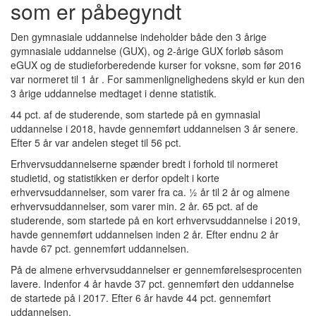
som er påbegyndt
Den gymnasiale uddannelse indeholder både den 3 årige
gymnasiale uddannelse (GUX), og 2-årige GUX forløb såsom
eGUX og de studieforberedende kurser for voksne, som før 2016
var normeret til 1 år . For sammenlignelighedens skyld er kun den
3 årige uddannelse medtaget i denne statistik.
44 pct. af de studerende, som startede på en gymnasial
uddannelse i 2018, havde gennemført uddannelsen 3 år senere.
Efter 5 år var andelen steget til 56 pct.
Erhvervsuddannelserne spænder bredt i forhold til normeret
studietid, og statistikken er derfor opdelt i korte
erhvervsuddannelser, som varer fra ca. ½ år til 2 år og almene
erhvervsuddannelser, som varer min. 2 år. 65 pct. af de
studerende, som startede på en kort erhvervsuddannelse i 2019,
havde gennemført uddannelsen inden 2 år. Efter endnu 2 år
havde 67 pct. gennemført uddannelsen.
På de almene erhvervsuddannelser er gennemførelsesprocenten
lavere. Indenfor 4 år havde 37 pct. gennemført den uddannelse
de startede på i 2017. Efter 6 år havde 44 pct. gennemført
uddannelsen.