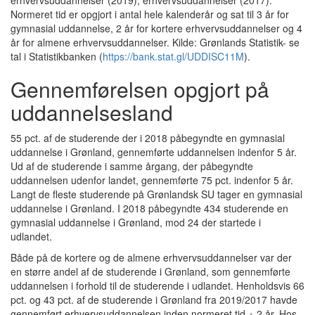
erhvervsuddannelser (2019), erhvervsuddannelser (2017).
Normeret tid er opgjort i antal hele kalenderår og sat til 3 år for
gymnasial uddannelse, 2 år for kortere erhvervsuddannelser og 4
år for almene erhvervsuddannelser. Kilde: Grønlands Statistik- se
tal i Statistikbanken (
https://bank.stat.gl/UDDISC11M
).
Gennemførelsen opgjort på
uddannelsesland
55 pct. af de studerende der i 2018 påbegyndte en gymnasial
uddannelse i Grønland, gennemførte uddannelsen indenfor 5 år.
Ud af de studerende i samme årgang, der påbegyndte
uddannelsen udenfor landet, gennemførte 75 pct. indenfor 5 år.
Langt de fleste studerende på Grønlandsk SU tager en gymnasial
uddannelse i Grønland. I 2018 påbegyndte 434 studerende en
gymnasial uddannelse i Grønland, mod 24 der startede i
udlandet.
Både på de kortere og de almene erhvervsuddannelser var der
en større andel af de studerende i Grønland, som gennemførte
uddannelsen i forhold til de studerende i udlandet. Henholdsvis 66
pct. og 43 pct. af de studerende i Grønland fra 2019/2017 havde
gennemført erhvervsuddannelsen inden normeret tid + 2 år. Hos