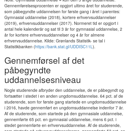
Gennemførelsesprocenten er opgjort ultimo året for studerende,
som påbegyndte uddannelsen for første gang i året i parentes:
Gymnasial uddannelse (2018), kortere erhvervsuddannelser
(2019), erhvervsuddannelser (2017). Normeret tid er opgjort i
antal hele kalenderår og sat til 3 år for gymnasial uddannelse, 2
år for kortere erhvervsuddannelser og 4 år for almene
erhvervsuddannelse. Kilde: Grønlands Statistik- se tal i
Statistikbanken (
https://bank.stat.gl/UDDISC11L
).
Gennemførsel af det
påbegyndte
uddannelsesniveau
Nogle studerende afbryder den uddannelse, de er påbegyndt og
fortsætter i stedet i en anden ungdomsuddannelse. 64 pct. af de
studerende, som for første gang startede en ungdomsuddannelse
i 2016, havde gennemført en ungdomsuddannelse indenfor 7 år.
Af de studerende, som startede på den gymnasiale uddannelse,
gennemførte 65 pct. en gymnasial uddannelse, mens 6 pct. i
stedet gennemførte en erhvervsuddannelse. Af de studerende,
som startede på erhvervsuddannelserne, gennemførte 53 pct. en