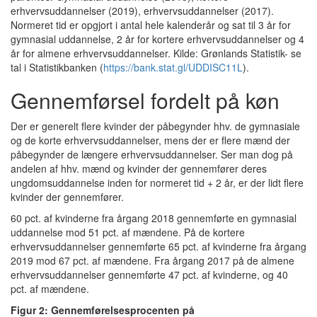
erhvervsuddannelser (2019), erhvervsuddannelser (2017).
Normeret tid er opgjort i antal hele kalenderår og sat til 3 år for
gymnasial uddannelse, 2 år for kortere erhvervsuddannelser og 4
år for almene erhvervsuddannelser. Kilde: Grønlands Statistik- se
tal i Statistikbanken (
https://bank.stat.gl/UDDISC11L
).
Gennemførsel fordelt på køn
Der er generelt flere kvinder der påbegynder hhv. de gymnasiale
og de korte erhvervsuddannelser, mens der er flere mænd der
påbegynder de længere erhvervsuddannelser. Ser man dog på
andelen af hhv. mænd og kvinder der gennemfører deres
ungdomsuddannelse inden for normeret tid + 2 år, er der lidt flere
kvinder der gennemfører.
60 pct. af kvinderne fra årgang 2018 gennemførte en gymnasial
uddannelse mod 51 pct. af mændene. På de kortere
erhvervsuddannelser gennemførte 65 pct. af kvinderne fra årgang
2019 mod 67 pct. af mændene. Fra årgang 2017 på de almene
erhvervsuddannelser gennemførte 47 pct. af kvinderne, og 40
pct. af mændene.
Figur 2: Gennemførelsesprocenten på