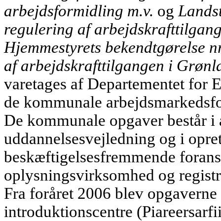
arbejdsformidling m.v.
og
Landst
regulering af arbejdskrafttilgan
Hjemmestyrets bekendtgørelse nr
af arbejdskrafttilgangen i Grøn
varetages af Departementet
for 
de kommunale arbejdsmarkedsfor
De kommunale opgaver består i a
uddannelsesvejledning og i opre
beskæftigelsesfremmende foranst
oplysningsvirksomhed og registre
Fra foråret 2006 blev opgaverne 
introduktions­centre (Piareersarfii