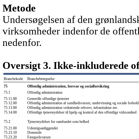
Metode
Undersøgelsen af den grønlandsk
virksomheder indenfor de offentl
nedenfor.
Oversigt 3. Ikke-inkluderede o
Branchekode
Branchebetegnelse
75
Offentlig administration, forsvar og socialforsikring
75.1
Offentlig administration
75.11.00
Generelle offentlige tjenester
75.12.00
Offentlig administration af sundhedsvæsen, undervisning og sociale forhold
75.13.00
Offentlig administration vedrørende erhverv, infrastruktur mv.
75.14.00
Offentlige tjenesteydelser til hjælp og kontrol af den offentlige virksomhed
75.2
Tjenesteydelser for samfundet som helhed
75.21.00
Udenrigsanliggender
75.23.10
Domstole
75.23.20
Fængselsvæsen