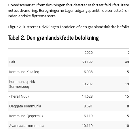
Hovedscenariet i fremskrivningen forudsætter et fortsat fald i fertilitet
nettoudvandring. Beregningerne tager udgangspunkt i de seneste års n
indenlandske flyttemønstre.
I figur 2 illustreres udviklingen i andelen af den grønlandskfødte befolk
Tabel 2. Den grønlandskfødte befolkning
2020
I alt
50.192
49
Kommune Kujalleq
6.038
5
Kommuneqarfik
19.207
19
Sermersooq
- heraf Nuuk
14.628
15
Qeqqata Kommunia
8.691
8
Kommune Qeqertalik
6.119
5
Avannaata kommunia
10.119
10