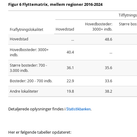
Figur 6 Flyttematrix, mellem regioner 2016-2024
Tilflytnings
Hovedbosteder:
Større bos
Hovedstad
3000+ indb.
Fraflytningslokalitet
Hovedstad
...
48.6
Hovedbosteder: 3000+
40.4
...
indb.
Større bosteder: 700 -
36.1
35.6
3.000 indb.
Bosteder: 200 - 700 indb.
22.9
33.6
Andre lokaliteter
19.8
38.2
Statistikbanken
Detaljerede oplysninger findes i
.
Her er følgende tabeller opdateret: