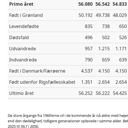
Primo året
56.080
56.542
54.833
Født i Grønland
50.192
49.738
48.029
Levendefødte
835
738
650
Dødsfald
496
502
526
Udvandrede
957
1.215
1.171
Indvandrede
790
659
639
Født i Danmark/Færøerne
4.537
4.150
4.150
Født udenfor Rigsfællesskabet
1.351
2.654
2.654
Ultimo året
56.252
56.222
54.425
De store årgange fra 1960’erne vil i de kommende år nå aldre med høje
end den dødelighed, tidligere generationer oplevede i samme alder. Bef
2025 til 39,7 i 2050.