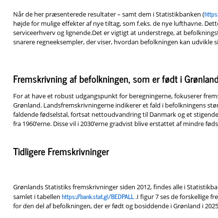
https
Når de her præsenterede resultater – samt dem i Statistikbanken (
højde for mulige effekter af nye tiltag, som f.eks. de nye lufthavne. Det
serviceerhverv og lignende.Det er vigtigt at understrege, at befolknin
snarere regneeksempler, der viser, hvordan befolkningen kan udvikle 
Fremskrivning af befolkningen, som er født i Grønlan
For at have et robust udgangspunkt for beregningerne, fokuserer frem
Grønland. Landsfremskrivningerne indikerer et fald i befolkningens st
faldende fødselstal, fortsat nettoudvandring til Danmark og et stigend
fra 1960’erne. Disse vil i 2030’erne gradvist blive erstattet af mindre fød
Tidligere Fremskrivninger
Grønlands Statistiks fremskrivninger siden 2012, findes alle i Statistik
https://bank.stat.gl/BEDPALL
samlet i tabellen
.I figur 7 ses de forskellige 
for den del af befolkningen, der er født og bosiddende i Grønland i 2025