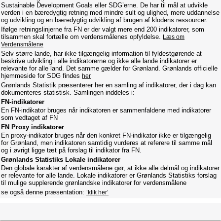
Sustainable Development Goals eller SDG’erne. De har til mål at udvikle
verden i en bæredygtig retning med mindre sult og ulighed, mere uddannelse
og udvikling og en bæredygtig udvikling af brugen af klodens ressourcer.
Ifølge retningslinjerne fra FN er der valgt mere end 200 indikatorer, som
tilsammen skal fortælle om verdensmålenes opfyldelse.
Læs om
Verdensmålene
Selv større lande, har ikke tilgængelig information til fyldestgørende at
beskrive udvikling i alle indikatorerne og ikke alle lande indikatorer er
relevante for alle land. Det samme gælder for Grønland. Grønlands officielle
hjemmeside for SDG findes
her
Grønlands Statistik præsenterer her en samling af indikatorer, der i dag kan
dokumenteres statistisk. Samlingen inddeles i:
FN-indikatorer
En FN-indikator bruges når indikatoren er sammenfaldene med indikatorer
som vedtaget af FN
FN Proxy indikatorer
En proxy-indikator bruges når den konkret FN-indikator ikke er tilgængelig
for Grønland, men indikatoren samtidig vurderes at referere til samme mål
og i øvrigt ligge tæt på forslag til indikator fra FN.
Grønlands Statistiks Lokale indikatorer
Den globale karakter af verdensmålene gør, at ikke alle delmål og indikatorer
er relevante for alle lande. Lokale indikatorer er Grønlands Statistiks forslag
til mulige supplerende grønlandske indikatorer for verdensmålene
se også denne præsentation:
’klik her’