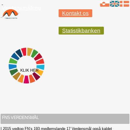
Verdensmålene
Kontakt os
Statistikbanken
KLIK HER
FNS VERDENSMÅL
I 2015 vedtog FN’s 193 medlemslande 17 Verdensmål også kaldet