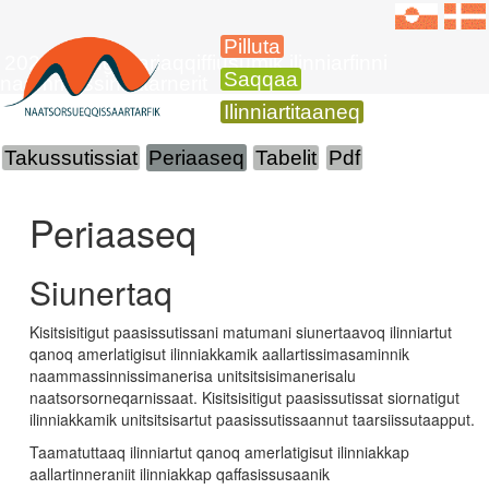
Pilluta
2025-mi ingerlariaqqiffiusumik ilinniarfinni
Saqqaa
naammassinnittarnerit
Ilinniartitaaneq
Takussutissiat
Periaaseq
Tabelit
Pdf