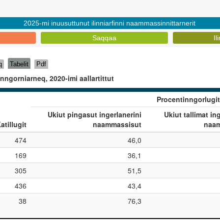
2025-mi inuusuttunut ilinniarfinni naammassinnittarnerit
Saqqaa
Il
q
Tabelit
Pdf