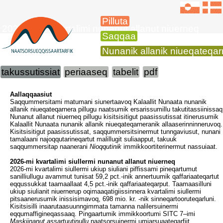
Pilluta
2026-mi 1. kvartalimi nunanut allanut niuerneq
Saqqaa
Nunanik allanik niueqateqa
takussutissiat
periaaseq
tabelit
pdf