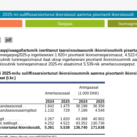
2025-mi suliffissarsiortunut ikiorsiissut aamma pisortanit ikiorsiissutit
Saqqaa
Isumagin
pdf