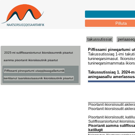
Pilluta
takussutissiat
periaaseq
2025-mi suliffissarsiortunut ikiorsiissummik pisartut
aamma pisortanit ikiorsiissutinik pisartut
Piffissami pineqartumi utaqqiisaagallartumik
isertitanut taarsiissutaasunik ikiorsiissutinik pisartut