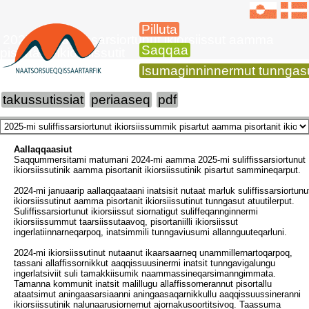
Pilluta
2025-mi suliffissarsiortunut ikiorsiissut aamma
Saqqaa
pisortanit ikiorsiissutit
Isumaginninnermut tunngas
takussutissiat
periaaseq
pdf