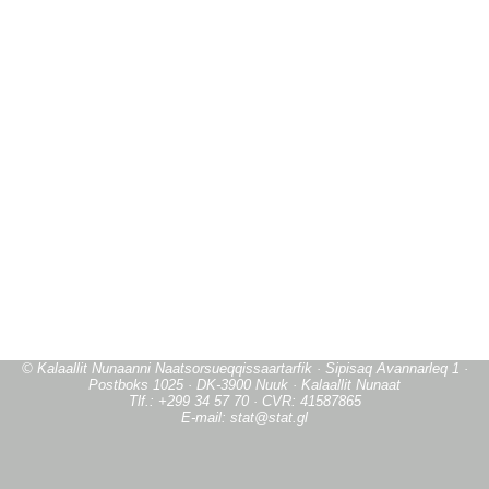
© Kalaallit Nunaanni Naatsorsueqqissaartarfik · Sipisaq Avannarleq 1 ·
Postboks 1025 · DK-3900 Nuuk · Kalaallit Nunaat
Tlf.: +299 34 57 70 · CVR: 41587865
E-mail: stat@stat.gl