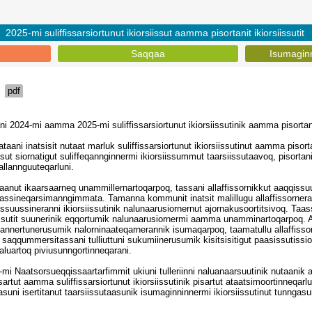
2025-mi suliffissarsiortunut ikiorsiissut aamma pisortanit ikiorsiissutit
Saqqaa
Isumagin
pdf