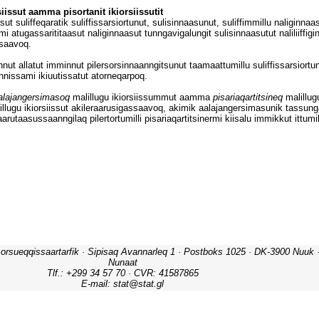
orsueqqissaartarfik · Sipisaq Avannarleq 1 · Postboks 1025 · DK-3900 Nuuk · 
Nunaat
Tlf.: +299 34 57 70 · CVR: 41587865
E-mail: stat@stat.gl