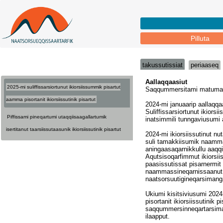
Pilluta
takussutissiat
periaaseq
2025-mi suliffissarsiortunut ikiorsiissummik pisartut
aamma pisortanit ikiorsiissutinik pisartut
Piffissami pineqartumi utaqqiisaagallartumik
isertitanut taarsiissutaasunik ikiorsiissutinik pisartut