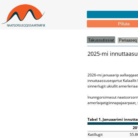
Pilluta
Takussutissiat
Periaaseq