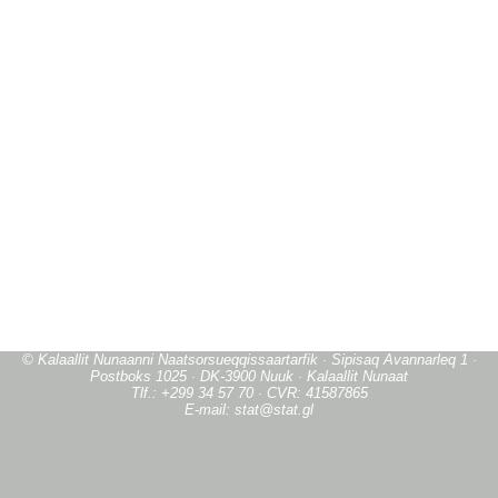
© Kalaallit Nunaanni Naatsorsueqqissaartarfik · Sipisaq Avannarleq 1 ·
Postboks 1025 · DK-3900 Nuuk · Kalaallit Nunaat
Tlf.: +299 34 57 70 · CVR: 41587865
E-mail: stat@stat.gl