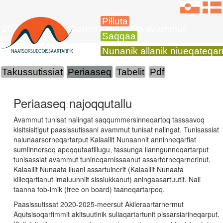
Pilluta
2025-mi septembarimi aalisakkat avammut
Saqqaa
tunisaanerat
Nunanik allanik niueqateqa
Takussutissiat
Periaaseq
Tabelit
Pdf