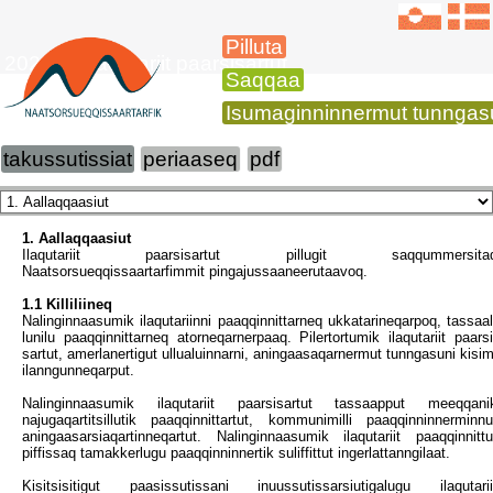
Pilluta
2022-mi ilaqutariit paarsisartut
Saqqaa
Isumaginninnermut tunngas
takussutissiat
periaaseq
pdf