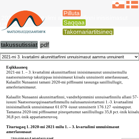
Pilluta
2021-mi 3. kvartalimi akunnittarfinni inisisimasut
Saqqaa
unnuinerillu
Takornariartitsineq
takussutissiat
pdf