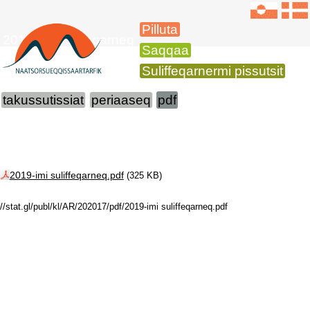
Pilluta
2019-imi suliffeqarneq
Saqqaa
Suliffeqarnermi pissutsit
takussutissiat
periaaseq
pdf
2019-imi suliffeqarneq.pdf
(325 KB)
//stat.gl/publ/kl/AR/202017/pdf/2019-imi suliffeqarneq.pdf