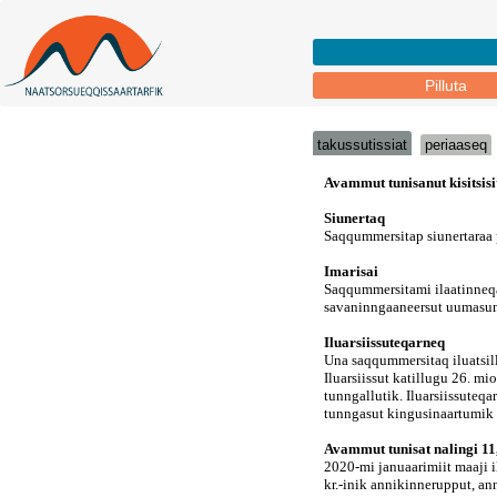
Pilluta
takussutissiat
periaaseq