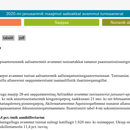
2020-mi januaarimiit maajimut aalisakkat avammut tunisaanerat
Saqqaa
Nunanik al
tabelit
pdf