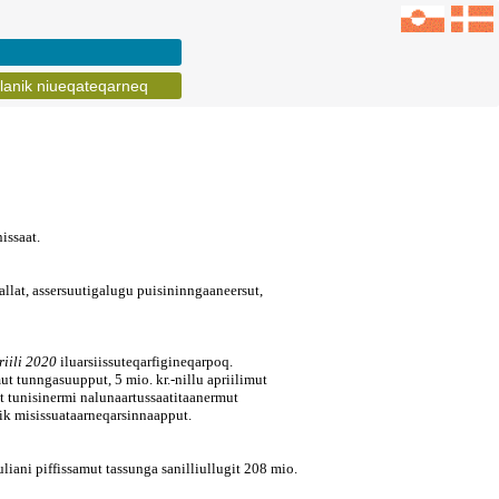
lanik niueqateqarneq