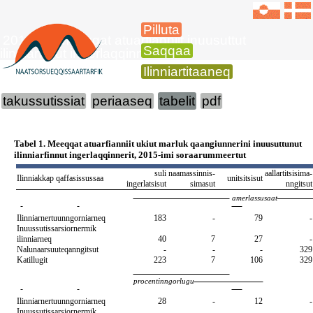
Pilluta
2015-imi meeqqat atuarfianniit inuusuttut
Saqqaa
ilinniarfiinut ingerlaqqinnerit
Ilinniartitaaneq
takussutissiat
periaaseq
tabelit
pdf