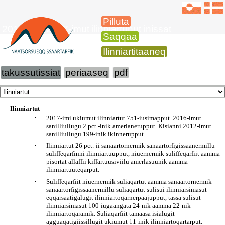
Pilluta
2012-imiit 2017-imut ilinniartunut inissat
Saqqaa
Ilinniartitaaneq
takussutissiat
periaaseq
pdf