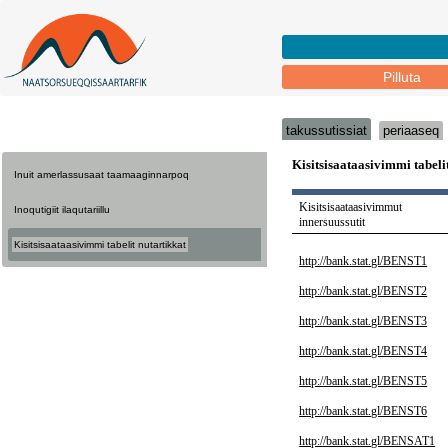
Pilluta
takussutissiat
periaaseq
Inuit amerlassusaat taamaaginnarpoq
Inoqutigiit ilaqutariillu
Kisitsisaataasivimmi tabelit nutartikkat