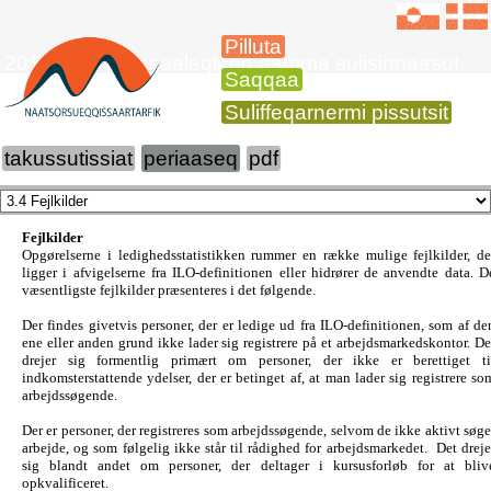
Pilluta
2015-imi suliffissaaleqineq aamma sulisinnaasut
Saqqaa
Suliffeqarnermi pissutsit
takussutissiat
periaaseq
pdf